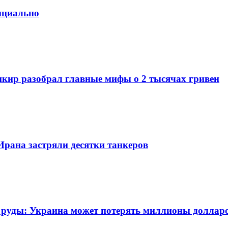
фициально
нкир разобрал главные мифы о 2 тысячах гривен
Ирана застряли десятки танкеров
й руды: Украина может потерять миллионы доллар