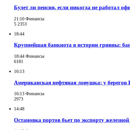
Будет ли пенсия, если никогда не работал о
21:10
Финансы
5 235
3
18:44
Крупнейшая банкнота в истории гривны: ба
18:44
Финансы
618
1
16:13
Американская нефтяная ловушка: у берегов 
16:13
Финансы
297
3
14:48
Остановка портов бьет по экспорту железно