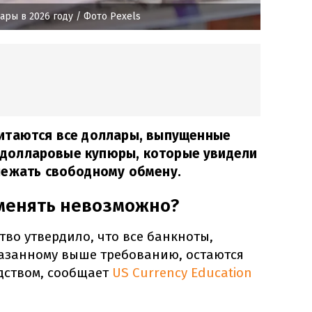
ары в 2026 году
/ Фото Pexels
итаются все доллары, выпущенные
ь, долларовые купюры, которые увидели
лежать свободному обмену.
менять невозможно?
во утвердило, что все банкноты,
казанному выше требованию, остаются
дством, сообщает
US Currency Education