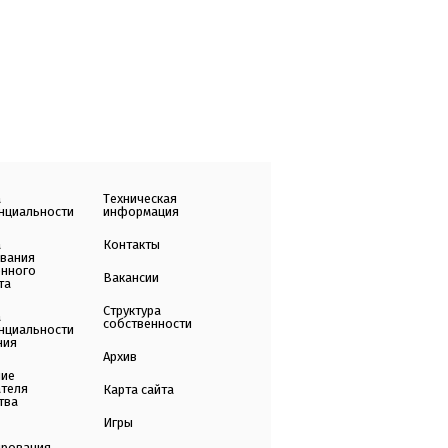
а
Техническая
нциальности
информация
а
Контакты
ования
енного
Вакансии
та
Структура
а
собственности
нциальности
ния
Архив
ние
ателя
Карта сайта
тва
Игры
ирования