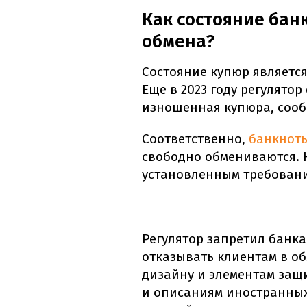
Как состояние бан
обмена?
Состояние купюр являетс
Еще в 2023 году регулято
изношенная купюра, соо
Соответственно,
банкнот
свободно обмениваются. Н
установленным требован
Регулятор запретил банк
отказывать клиентам в о
дизайну и элементам защ
и описаниям иностранных