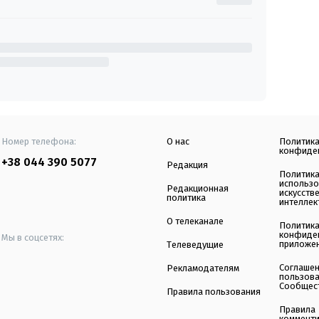
Номер телефона:
О нас
Политик
конфиде
+38 044 390 5077
Редакция
Политик
использ
Редакционная
искусств
политика
интеллек
О телеканале
Политик
конфиде
Мы в соцсетях:
приложе
Телеведущие
Соглаше
Рекламодателям
пользов
Сообщес
Правила пользования
Правила
коммент