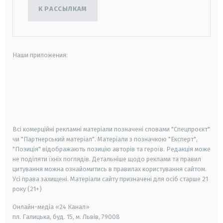
К РАССЫЛКАМ
Наши приложения:
android
apple
smart tv
samsung smart tv
Всі комерційні рекламні матеріали позначені словами "Спецпроєкт"
чи "Партнерський матеріал". Матеріали з позначкою "Експерт",
"Позиція" відображають позицію авторів та героїв. Редакція може
не поділяти їхніх поглядів. Детальніше щодо реклами та правил
цитування можна ознайомитись в правилах користування сайтом.
Усі права захищені.
Матеріали сайту призначені для осіб старше
21
року (21+)
Онлайн-медіа «24 Канал»
пл. Галицька, буд. 15, м. Львів, 79008