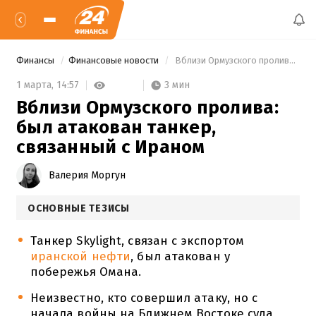
Финансы
Финансовые новости
 Вблизи Ормузского пролива: был атакован танкер, связанный с Ираном 
3 мин
1 марта,
14:57
Вблизи Ормузского пролива:
был атакован танкер,
связанный с Ираном
Валерия Моргун
ОСНОВНЫЕ ТЕЗИСЫ
Танкер Skylight, связан с экспортом
иранской нефти
, был атакован у
побережья Омана.
Неизвестно, кто совершил атаку, но с
начала войны на Ближнем Востоке суда