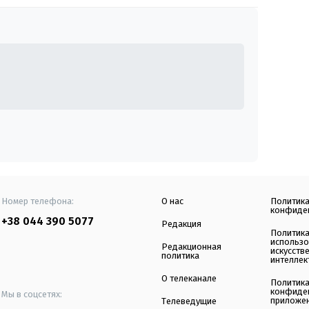
Номер телефона:
О нас
Политик
конфиде
+38 044 390 5077
Редакция
Политик
использ
Редакционная
искусств
политика
интеллек
О телеканале
Политик
конфиде
Мы в соцсетях:
приложе
Телеведущие