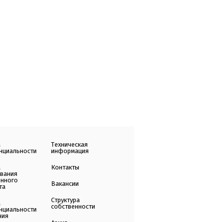
а
Техническая
нциальности
информация
а
Контакты
ования
енного
Вакансии
та
Структура
а
собственности
нциальности
ния