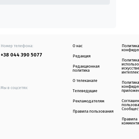
Номер телефона:
О нас
Политик
конфиде
+38 044 390 5077
Редакция
Политик
использ
Редакционная
искусств
политика
интеллек
О телеканале
Политик
конфиде
Мы в соцсетях:
приложе
Телеведущие
Соглаше
Рекламодателям
пользов
Сообщес
Правила пользования
Правила
коммент