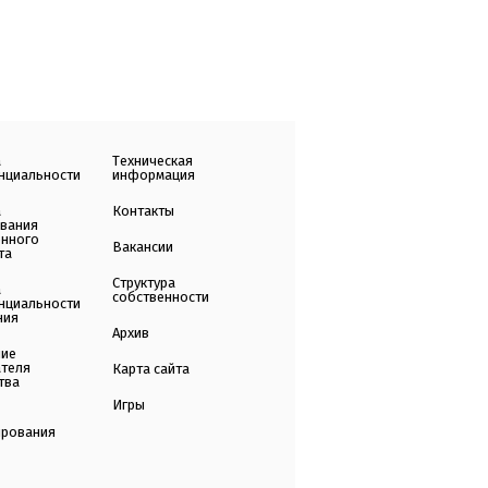
а
Техническая
нциальности
информация
а
Контакты
ования
енного
Вакансии
та
Структура
а
собственности
нциальности
ния
Архив
ние
ателя
Карта сайта
тва
Игры
ирования