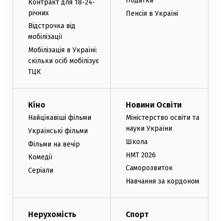
Податки
Контракт для 18-24-
річних
Пенсія в Україні
Відстрочка від
мобілізації
Мобілізація в Україні:
скільки осіб мобілізує
ТЦК
Кіно
Новини Освіти
Найцікавіші фільми
Міністерство освіти та
науки України
Українські фільми
Школа
Фільми на вечір
НМТ 2026
Комедії
Саморозвиток
Серіали
Навчання за кордоном
Нерухомість
Спорт