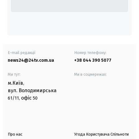
E-mail редакції
Номер телефону:
news24@24tv.com.ua
+38 044 390 5077
Ми тут:
Ми в соцмережах:
м.Київ
,
вул. Володимирська
офіс
61/11,
50
Про нас
Угода Користувача Спільноти