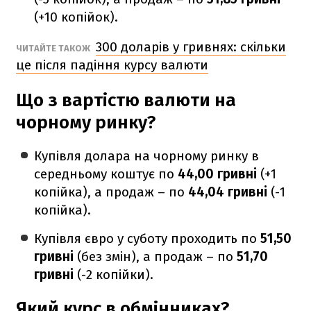
(+10 копійок).
300 доларів у гривнях: скільки
ЧИТАЙТЕ ТАКОЖ
це після падіння курсу валюти
Що з вартістю валюти на
чорному ринку?
Купівля долара на чорному ринку в
середньому коштує по
44,00 гривні
(+1
копійка), а продаж – по
44,04 гривні
(-1
копійка).
Купівля євро у суботу проходить по
51,50
гривні
(без змін), а продаж – по
51,70
гривні
(-2 копійки).
Який курс в обмінниках?