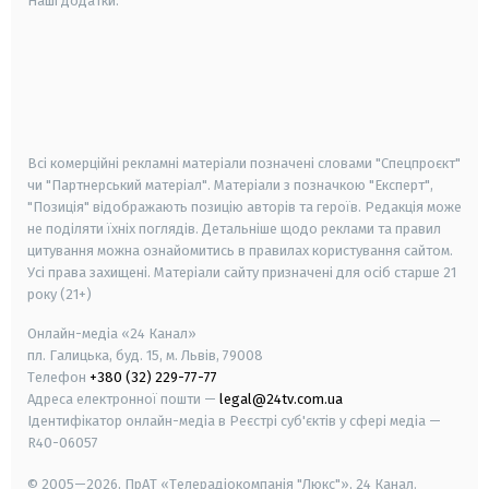
Наші додатки:
android
apple
smart tv
samsung smart tv
Всі комерційні рекламні матеріали позначені словами "Спецпроєкт"
чи "Партнерський матеріал". Матеріали з позначкою "Експерт",
"Позиція" відображають позицію авторів та героїв. Редакція може
не поділяти їхніх поглядів. Детальніше щодо реклами та правил
цитування можна ознайомитись в правилах користування сайтом.
Усі права захищені.
Матеріали сайту призначені для осіб старше
21
року (21+)
Онлайн-медіа «24 Канал»
пл. Галицька, буд. 15, м. Львів, 79008
Телефон
+380 (32) 229-77-77
Адреса електронної пошти —
legal@24tv.com.ua
Ідентифікатор онлайн-медіа в Реєстрі суб'єктів у сфері медіа —
R40-06057
© 2005—2026,
ПрАТ «Телерадіокомпанія "Люкс"», 24 Канал.