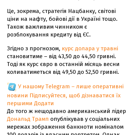
Це, зокрема, стратегія Нацбанку, світові
ціни на нафту, бойові дії в Україні тощо.
Також важливим чинником є
розблокування кредиту від ЄС.
Згідно з прогнозом,
курс долара у травні
становитиме – від 43,50 до 44,50 гривні.
Тоді як курс євро в останній місяць весни
коливатиметься від 49,50 до 52,50 гривні.
У нашому Telegram – лише оперативні
новини
Підписуйтеся, щоб дізнаватися їх
першими
Додати
До того ж нещодавно американський лідер
Дональд Трамп
опублікував у соціальних
мережах зображення банкноти номіналом
100 доларів із власним портретом. Однак