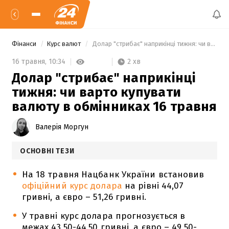
Фінанси
Курс валют
 Долар "стрибає" наприкінці тижня: чи варто купувати валюту в обмінниках 16 травня 
2 хв
16 травня,
10:34
Долар "стрибає" наприкінці
тижня: чи варто купувати
валюту в обмінниках 16 травня
Валерія Моргун
ОСНОВНІ ТЕЗИ
На 18 травня Нацбанк України встановив
офіційний курс долара
на рівні 44,07
гривні, а євро – 51,26 гривні.
У травні курс долара прогнозується в
межах 43,50-44,50 гривні, а євро – 49,50-