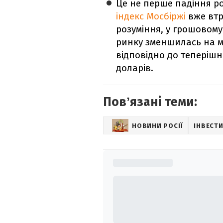
Це не перше падіння ро
індекс Мосбіржі
вже втр
розуміння, у грошовому 
ринку зменшилась на ма
відповідно до теперішнь
доларів.
Повʼязані теми:
НОВИНИ РОСІЇ
ІНВЕСТИ