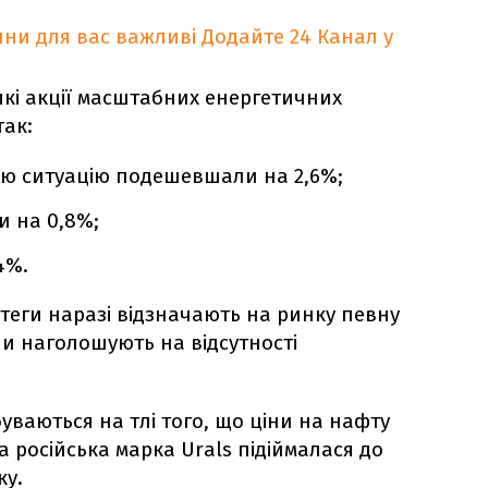
ни для вас важливі
Додайте 24 Канал у
які акції масштабних енергетичних
так:
 цю ситуацію подешевшали на 2,6%;
и на 0,8%;
4%.
ратеги наразі відзначають на ринку певну
ни наголошують на відсутності
дбуваються на тлі того, що ціни на нафту
а російська марка Urals підіймалася до
ку.