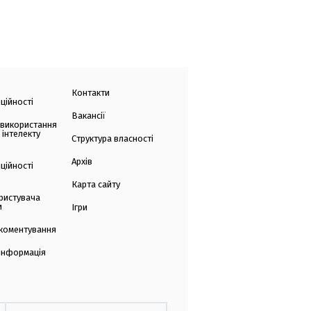
Контакти
ційності
Вакансії
 використання
 інтелекту
Структура власності
Архів
ційності
Карта сайту
ристувача
и
Ігри
коментування
 інформація