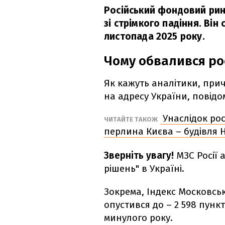
Російський фондовий рин
зі стрімкого падіння. Ві
листопада 2025 року.
Чому обвалився ро
Як кажуть аналітики, прич
на адресу України, повід
Унаслідок рос
ЧИТАЙТЕ ТАКОЖ
перлина Києва – будівля 
Зверніть увагу!
МЗС Росії 
рішень" в Україні.
Зокрема, Індекс Московсько
опустився до – 2 598 пункт
минулого року.