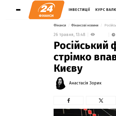
ІНВЕСТИЦІЇ
КУРС ВАЛ
Фінанси
Фінансові новини
 Російс
26 травня,
13:48
Російський 
стрімко впа
Києву
Анастасія Зорик