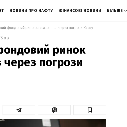
ЮТ
НОВИНИ ПРО НАФТУ
ФІНАНСОВІ НОВИНИ
БІЛЬШЕ
ький фондовий ринок стрімко впав через погрози Києву 
3 хв
фондовий ринок
в через погрози