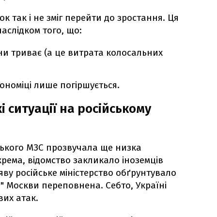
 так і не зміг перейти до зростання. Ця
аслідком того, що:
їни триває (а це витрата колосальних
кономіці лише погіршується.
 ситуації на російському
йського МЗС прозвучала ще низка
рема, відомство закликало іноземців
яву російське міністерство обґрунтувало
" Москви переповнена. Себто, Україні
вих атак.