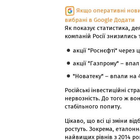
Якщо оперативні нови
вибрані в Google
Додати
Як показує статистика, де
компаній Росії знизились 
акції "Роснєфті" через
акції "Газпрому" – впал
"Новатеку" – впали на 
Російські інвестиційні ст
нервозність. До того ж во
стабільного попиту.
Цікаво, що всі ці зміни ві
ростуть. Зокрема, еталонн
найвищих рівнів з 2014 ро