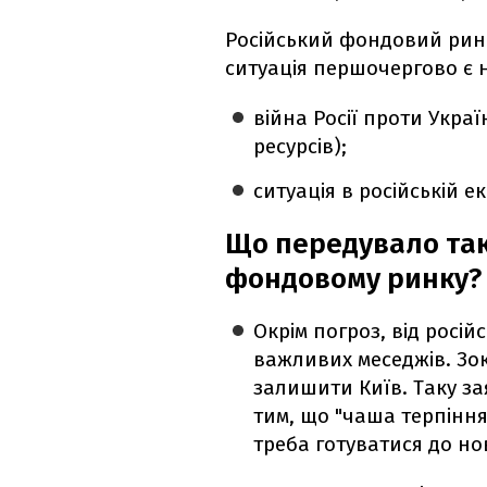
Російський фондовий ринок
ситуація першочергово є н
війна Росії проти Укра
ресурсів);
ситуація в російській е
Що передувало такі
фондовому ринку?
Окрім погроз, від росі
важливих меседжів. Зок
залишити Київ. Таку за
тим, що "чаша терпіння
треба готуватися до но