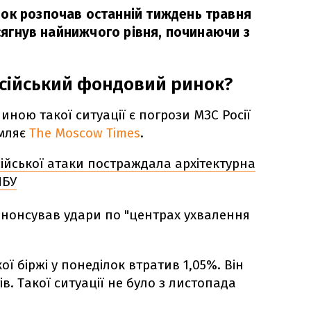
ок розпочав останній тиждень травня
н сягнув найнижчого рівня, починаючи з
сійський фондовий ринок?
иною такої ситуації є погрози МЗС Росії
омляє
The Moscow Times
.
ійської атаки постраждала архітектурна
НБУ
анонсував удари по "центрах ухвалення
ї біржі у понеділок втратив 1,05%. Він
ів. Такої ситуації не було з листопада