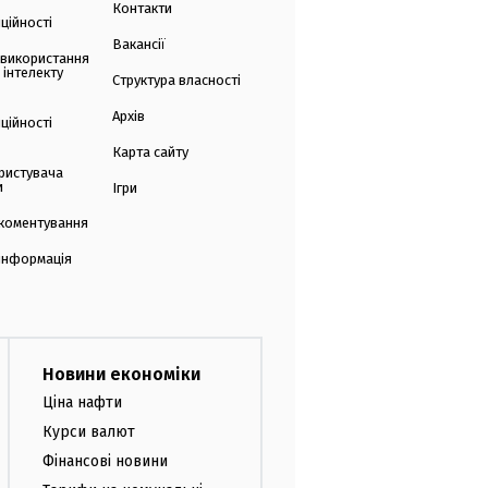
Контакти
ційності
Вакансії
 використання
 інтелекту
Структура власності
Архів
ційності
Карта сайту
ристувача
и
Ігри
коментування
 інформація
Новини економіки
Ціна нафти
Курси валют
Фінансові новини