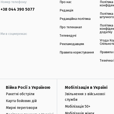
Номер телефону:
Про нас
Політика
конфіден
+38 044 390 5077
Редакція
Політика
штучного
Редакційна політика
Політика
Про телеканал
конфіден
додатку
Ми в соцмережах:
Телеведучі
Угода Ко
Спільнот
Рекламодавцям
Правила 
Правила користування
Технічна
Війна Росії з Україною
Мобілізація в Україні
Ракетні обстріли
Звільнення з військової
служби
Карта бойових дій
Мобілізація 50+
Мирні переговори
Мобілізація жінок