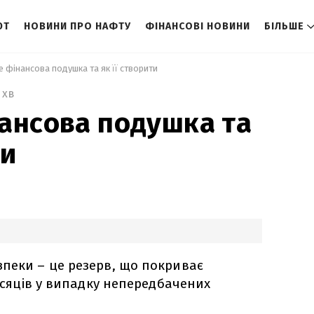
ЮТ
НОВИНИ ПРО НАФТУ
ФІНАНСОВІ НОВИНИ
БІЛЬШЕ
е фінансова подушка та як її створити 
 хв
ансова подушка та
ти
пеки – це резерв, що покриває
місяців у випадку непередбачених