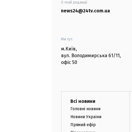
E-mail редакції
news24@24tv.com.ua
Ми тут:
м.Київ
,
вул. Володимирська
61/11,
офіс
50
Всі новини
Головні новини
Новини України
Прямий ефір