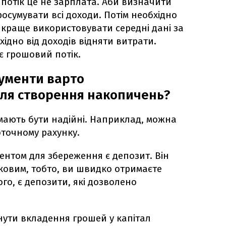
потік це не зарплата. Аби визначити
осумувати всі доходи. Потім необхідно
краще використовувати середні дані за
бхідно від доходів відняти витрати.
є грошовий потік.
рументи варто
ля створення накопичень?
мають бути надійні. Наприклад, можна
оточному рахунку.
ентом для збереження є депозит. Він
ковим, тобто, ви швидко отримаєте
ого, є депозити, які дозволено
нути вкладення грошей у капітал