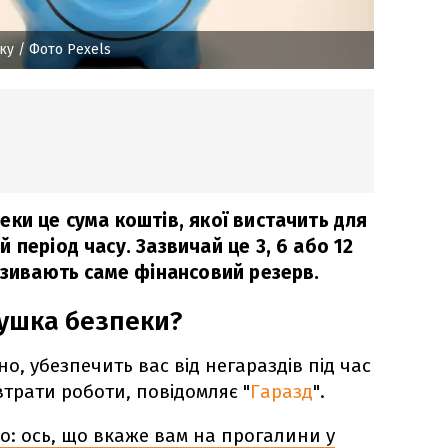
ку
/ Фото Pexels
ки це сума коштів, якої вистачить для
 період часу. Зазвичай це 3, 6 або 12
азивають саме фінансовий резерв.
ушка безпеки?
, убезпечить вас від негараздів під час
трати роботи, повідомляє "
Гаразд
".
о: ось, що вкаже вам на прогалини у