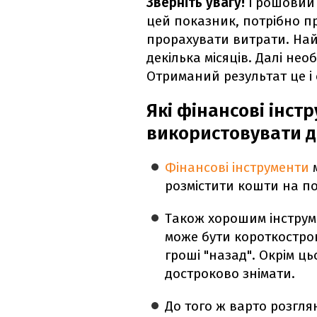
Зверніть увагу!
Грошовий 
цей показник, потрібно пр
прорахувати витрати. Най
декілька місяців. Далі нео
Отриманий результат це і 
Які фінансові інст
використовувати д
Фінансові інструменти
розмістити кошти на п
Також хорошим інструм
може бути короткостро
гроші "назад". Окрім ць
достроково знімати.
До того ж варто розгля