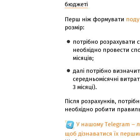
бюджеті
Перш ніж формувати
поду
розмір:
потрібно розрахувати с
необхідно провести сп
місяців;
далі потрібно визначит
середньомісячні витрати
3 місяці).
Після розрахунків, потріб
необхідно робити правил
У нашому Telegram – 
щоб дізнаватися їх перш