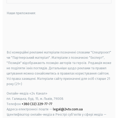
Наши приложения:
android
apple
smart tv
samsung smart tv
Всі комерційні рекламні матеріали позначені словами "Спецпроєкт"
чи "Партнерський матеріал". Матеріали з позначкою "Експерт",
"Позиція" відображають позицію авторів та героїв. Редакція може
не поділяти їхніх поглядів. Детальніше щодо реклами та правил
цитування можна ознайомитись в правилах користування сайтом.
Усі права захищені.
Матеріали сайту призначені для осіб старше
21
року (21+)
Онлайн-медіа «24 Канал»
пл. Галицька, буд. 15, м. Львів, 79008
Телефон
+380 (32) 229-77-77
Адреса електронної пошти —
legal@24tv.com.ua
Ідентифікатор онлайн-медіа в Реєстрі суб'єктів у сфері медіа —