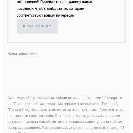
обновлений! Перейдите на страницу наших
рассылок, чтобы выбрать те, которые
соответствуют вашим интересам.
К РАССЫЛКАМ
Наши приложения:
android
apple
smart tv
samsung smart tv
Всі комерційні рекламні матеріали позначені словами "Спецпроєкт"
чи "Партнерський матеріал". Матеріали з позначкою "Експерт",
"Позиція" відображають позицію авторів та героїв. Редакція може
не поділяти їхніх поглядів. Детальніше щодо реклами та правил
цитування можна ознайомитись в правилах користування сайтом.
Усі права захищені.
Матеріали сайту призначені для осіб старше
21