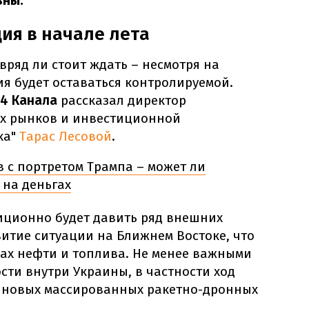
вны.
ция в начале лета
ряд ли стоит ждать – несмотря на
я будет оставаться контролируемой.
24 Канала
рассказал
директор
х рынков и инвестиционной
ка"
Тарас Лесовой
.
в с портретом Трампа – может ли
 на деньгах
ционно будет давить ряд внешних
итие ситуации на Ближнем Востоке, что
нах нефти и топлива. Не менее важными
сти внутри Украины, в частности ход
а новых массированных ракетно-дронных