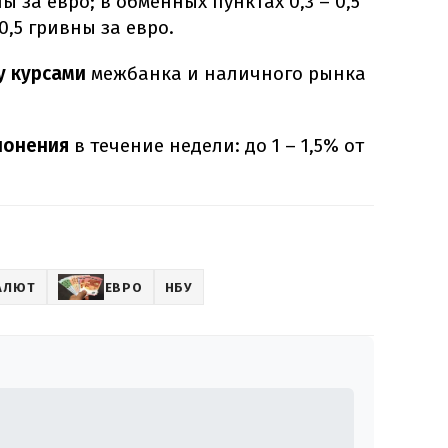
ны за евро; в обменных пунктах 0,3 – 0,5
0,5 гривны за евро.
у курсами
межбанка и наличного рынка
лонения
в течение недели: до 1 – 1,5% от
АЛЮТ
ЕВРО
НБУ