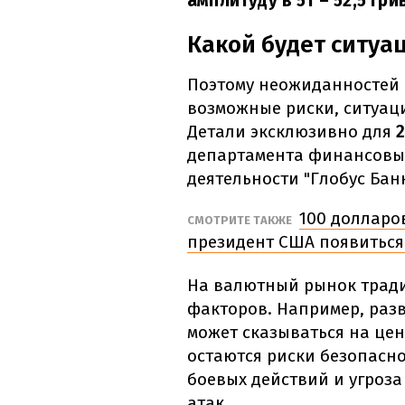
амплитуду в 51 – 52,5 гри
Какой будет ситуа
Поэтому неожиданностей в
возможные риски, ситуаци
Детали эксклюзивно для
департамента финансовы
деятельности "Глобус Бан
100 долларо
СМОТРИТЕ ТАКЖЕ
президент США появиться
На валютный рынок тради
факторов. Например, разв
может сказываться на це
остаются риски безопасно
боевых действий и угроз
атак.