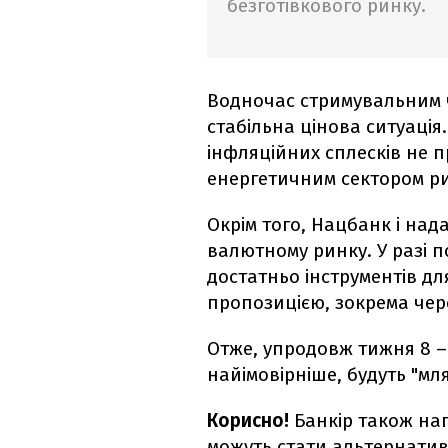
безготівкового ринку.
Водночас стримувальним 
стабільна цінова ситуація
інфляційних сплесків не п
енергетичним сектором ри
Окрім того, Нацбанк і на
валютному ринку. У разі п
достатньо інструментів дл
пропозицією, зокрема чере
Отже, упродовж тижня 8 – 
найімовірніше, будуть "мл
Корисно!
Банкір також на
можуть стати альтернативо