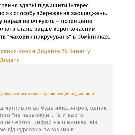
трення здатні підвищити інтерес
ро як способу збереження заощаджень.
 наразі не очікують – потенційне
валюти стане радше короткочасним
ть "маховик накручувань" в обмінниках.
ірених новин
Додайте 24 Канал у
Додати
 фінансових ринків та інвестиційної діяльності
ш чутливим до будь-яких загроз, однак
асто "не назавжди". Та й варто
ючи чергові цифри на цінниках, він
ме від курсових показників