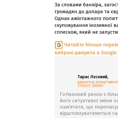
За словами банкіра, загос
громадян до долара та єв
Однак ажіотажного попиту
скуповування іноземної 
сплеском, який не запусти
Читайте більше перев
вибрані джерела в Google
Тарас Лєсовий,
директор департаменту
ГЛОБУС БАНКУ
Готівковий ринок є біль
його ситуативні зміни ч
пам'ятати, що перепису
відштовхуватиметься са