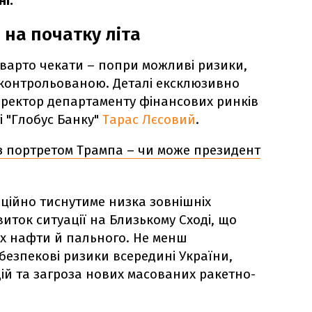
ні.
 на початку літа
варто чекати – попри можливі ризики,
 контрольованою. Деталі ексклюзивно
ректор департаменту фінансових ринків
і "Глобус Банку"
Тарас Лєсовий
.
із портретом Трампа – чи може президент
ційно тиснутиме низка зовнішніх
иток ситуації на Близькому Сході, що
х нафти й пального. Не менш
езпекові ризики всередині України,
дій та загроза нових масованих ракетно-