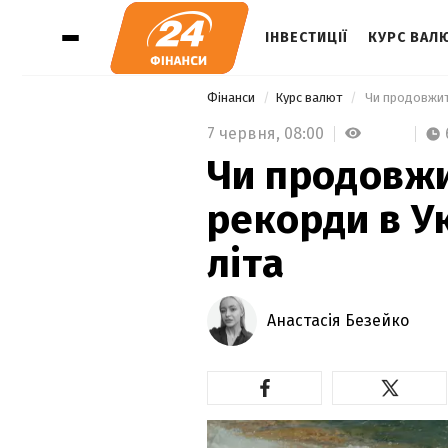
ІНВЕСТИЦІЇ
КУРС ВАЛ
Фінанси
Курс валют
 Чи продовжит
7 червня,
08:00
Чи продовжи
рекорди в У
літа
Анастасія Безейко