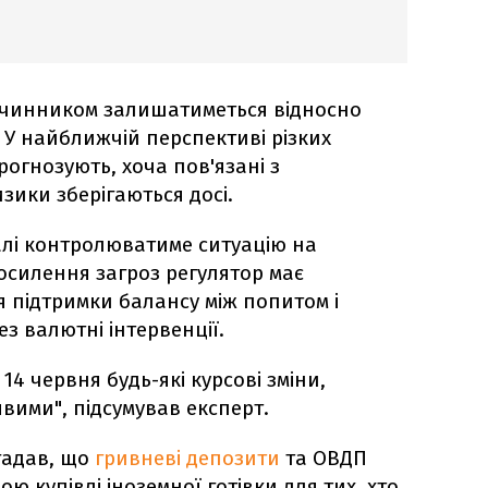
чинником залишатиметься відносно
. У найближчій перспективі різких
рогнозують, хоча пов'язані з
зики зберігаються досі.
далі контролюватиме ситуацію на
осилення загроз регулятор має
я підтримки балансу між попитом і
з валютні інтервенції.
14 червня будь-які курсові зміни,
явими", підсумував експерт.
гадав, що
гривневі депозити
та ОВДП
ю купівлі іноземної готівки для тих, хто