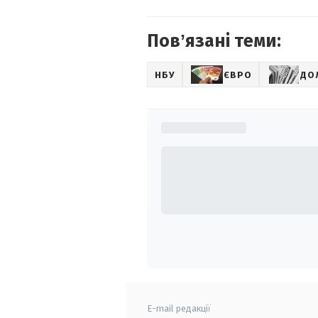
Повʼязані теми:
НБУ
ЄВРО
ДО
E-mail редакції