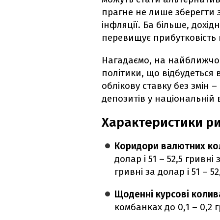
прагне не лише зберегти з
інфляції. Ба більше, дохід
перевищує прибутковість 
Нагадаємо, на найближчом
політики, що відбудеться
облікову ставку без змін –
депозитів у національній 
Характеристики рин
Коридори валютних ко
долар і 51 – 52,5 гривні
гривні за долар і 51 – 52
Щоденні курсові колив
комбанках до 0,1 – 0,2 г