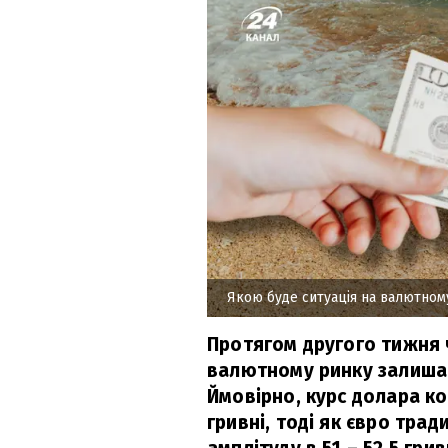
Якою буде ситуація на валютном
Протягом другого тижня 
валютному ринку залишат
Ймовірно, курс долара ко
гривні, тоді як євро тр