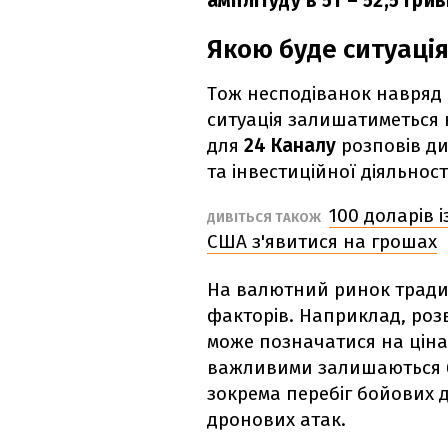
амплітуду в 51 – 52,5 грив
Якою буде ситуація
Тож несподіванок навряд 
ситуація залишатиметься
для
24 Каналу
розповів
ди
та інвестиційної діяльност
100 доларів 
ДИВІТЬСЯ ТАКОЖ
США з'явитися на грошах
На валютний ринок тради
факторів. Наприклад, розв
може позначатися на ціна
важливими залишаються б
зокрема перебіг бойових 
дронових атак.