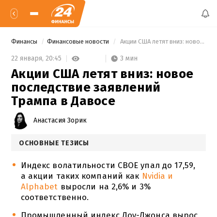
Финансы
Финансовые новости
 Акции США летят вниз: новое последствие заявлений Трампа в Давосе 
3 мин
22 января,
20:45
Акции США летят вниз: новое
последствие заявлений
Трампа в Давосе
Анастасия Зорик
ОСНОВНЫЕ ТЕЗИСЫ
Индекс волатильности CBOE упал до 17,59,
а акции таких компаний как
Nvidia и
Alphabet
выросли на 2,6% и 3%
соответственно.
Промышленный индекс Доу-Джонса вырос