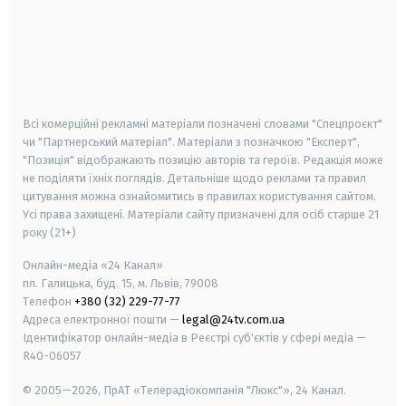
android
apple
smart tv
samsung smart tv
Всі комерційні рекламні матеріали позначені словами "Спецпроєкт"
чи "Партнерський матеріал". Матеріали з позначкою "Експерт",
"Позиція" відображають позицію авторів та героїв. Редакція може
не поділяти їхніх поглядів. Детальніше щодо реклами та правил
цитування можна ознайомитись в правилах користування сайтом.
Усі права захищені.
Матеріали сайту призначені для осіб старше
21
року (21+)
Онлайн-медіа «24 Канал»
пл. Галицька, буд. 15, м. Львів, 79008
Телефон
+380 (32) 229-77-77
Адреса електронної пошти —
legal@24tv.com.ua
Ідентифікатор онлайн-медіа в Реєстрі суб'єктів у сфері медіа —
R40-06057
© 2005—2026,
ПрАТ «Телерадіокомпанія "Люкс"», 24 Канал.