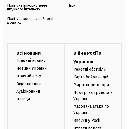
Політика використання
Ігри
штучного інтелекту
Політика конфіденційності
додатку
Всі новини
Війна Росії з
Головні новини
Україною
Новини України
Ракетні обстріли
Прямий ефір
Карта бойових дій
Відеоновини
Мирні переговори
Аудіоновини
Повітряна тривога в
Україні
Погода
Масована атака по
Україні
Вибухи у Росії
Втрати ворога