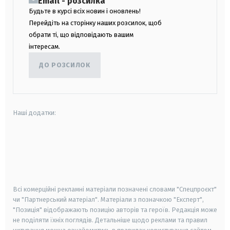
Email - розсилка
Будьте в курсі всіх новин і оновлень!
Перейдіть на сторінку наших розсилок, щоб
обрати ті, що відповідають вашим
інтересам.
ДО РОЗСИЛОК
Наші додатки:
android
apple
smart tv
samsung smart tv
Всі комерційні рекламні матеріали позначені словами "Спецпроєкт"
чи "Партнерський матеріал". Матеріали з позначкою "Експерт",
"Позиція" відображають позицію авторів та героїв. Редакція може
не поділяти їхніх поглядів. Детальніше щодо реклами та правил