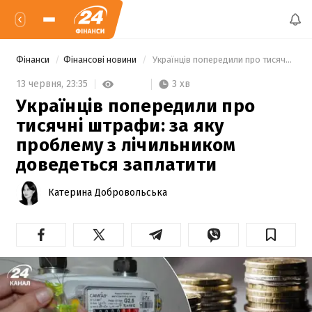
Фінанси
Фінансові новини
 Українців попередили про тисячні штрафи: за яку проблему з лічильником доведеться заплатити 
3 хв
13 червня,
23:35
Українців попередили про
тисячні штрафи: за яку
проблему з лічильником
доведеться заплатити
Катерина Добровольська