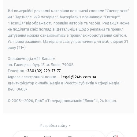
smart tv
samsung smart tv
Всі комерційні рекламні матеріали позначені словами "Спецпроєкт"
чи "Партнерський матеріал". Матеріали з позначкою "Експерт",
"Позиція" відображають позицію авторів та героїв. Редакція може
не поділяти їхніх поглядів. Детальніше щодо реклами та правил
цитування можна ознайомитись в правилах користування сайтом.
Усі права захищені.
Матеріали сайту призначені для осіб старше
21
року (21+)
Онлайн-медіа «24 Канал»
пл. Галицька, буд. 15, м. Львів, 79008
Телефон
+380 (32) 229-77-77
Адреса електронної пошти —
legal@24tv.com.ua
Ідентифікатор онлайн-медіа в Реєстрі суб'єктів у сфері медіа —
R40-06057
© 2005—2026,
ПрАТ «Телерадіокомпанія "Люкс"», 24 Канал.
Розробка сайту
-