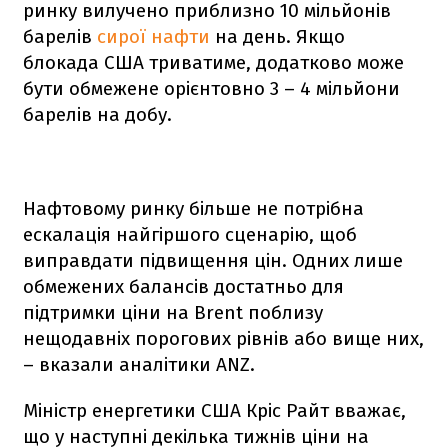
ринку вилучено приблизно 10 мільйонів
барелів
сирої нафти
на день. Якщо
блокада США триватиме, додатково може
бути обмежене орієнтовно 3 – 4 мільйони
барелів на добу.
Нафтовому ринку більше не потрібна
ескалація найгіршого сценарію, щоб
виправдати підвищення цін. Одних лише
обмежених балансів достатньо для
підтримки ціни на Brent поблизу
нещодавніх порогових рівнів або вище них,
– вказали аналітики ANZ.
Міністр енергетики США Кріс Райт вважає,
що у наступні декілька тижнів ціни на