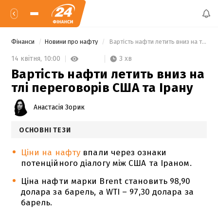
Фінанси
Новини про нафту
 Вартість нафти летить вниз на тлі переговорів США та Ірану 
3 хв
14 квітня,
10:00
Вартість нафти летить вниз на
тлі переговорів США та Ірану
Анастасія Зорик
ОСНОВНІ ТЕЗИ
Ціни на нафту
впали через ознаки
потенційного діалогу між США та Іраном.
Ціна нафти марки Brent становить 98,90
долара за барель, а WTI – 97,30 долара за
барель.