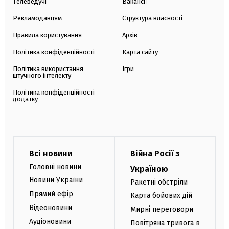
Телеведучі
Вакансії
Рекламодавцям
Структура власності
Правила користування
Архів
Політика конфіденційності
Карта сайту
Політика використання
Ігри
штучного інтелекту
Політика конфіденційності
додатку
Всі новини
Війна Росії з
Головні новини
Україною
Новини України
Ракетні обстріли
Прямий ефір
Карта бойових дій
Відеоновини
Мирні переговори
Аудіоновини
Повітряна тривога в