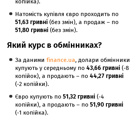
копійка).
Натомість купівля євро проходить по
51,63 гривні
(без змін), а продаж – по
51,80 гривні
(без змін).
Який курс в обмінниках?
За даними
finance.ua
, долари обмінники
купують у середньому по
43,66 гривні
(-8
копійок), а продають – по
44,27 гривні
(-2 копійки).
Євро купують по
51,32 гривні
(-4
копійки), а продають – по
51,90 гривні
(-1 копійка).