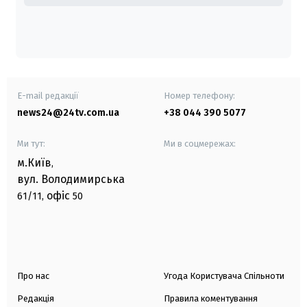
E-mail редакції
Номер телефону:
news24@24tv.com.ua
+38 044 390 5077
Ми тут:
Ми в соцмережах:
м.Київ
,
вул. Володимирська
офіс
61/11,
50
Про нас
Угода Користувача Спільноти
Редакція
Правила коментування