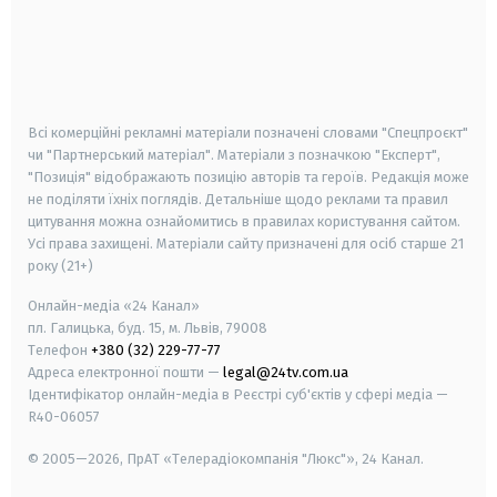
android
apple
smart tv
samsung smart tv
Всі комерційні рекламні матеріали позначені словами "Спецпроєкт"
чи "Партнерський матеріал". Матеріали з позначкою "Експерт",
"Позиція" відображають позицію авторів та героїв. Редакція може
не поділяти їхніх поглядів. Детальніше щодо реклами та правил
цитування можна ознайомитись в правилах користування сайтом.
Усі права захищені.
Матеріали сайту призначені для осіб старше
21
року (21+)
Онлайн-медіа «24 Канал»
пл. Галицька, буд. 15, м. Львів, 79008
Телефон
+380 (32) 229-77-77
Адреса електронної пошти —
legal@24tv.com.ua
Ідентифікатор онлайн-медіа в Реєстрі суб'єктів у сфері медіа —
R40-06057
© 2005—2026,
ПрАТ «Телерадіокомпанія "Люкс"», 24 Канал.