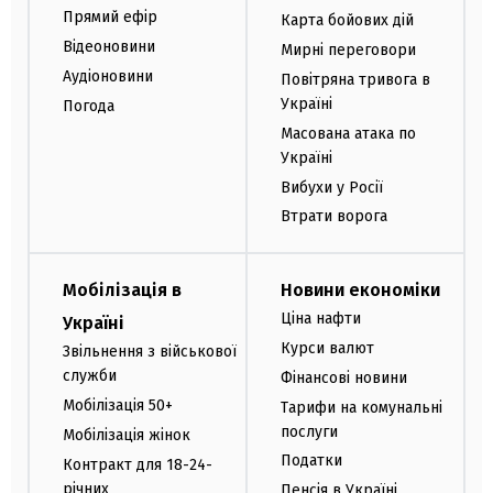
Прямий ефір
Карта бойових дій
Відеоновини
Мирні переговори
Аудіоновини
Повітряна тривога в
Україні
Погода
Масована атака по
Україні
Вибухи у Росії
Втрати ворога
Мобілізація в
Новини економіки
Ціна нафти
Україні
Курси валют
Звільнення з військової
служби
Фінансові новини
Мобілізація 50+
Тарифи на комунальні
послуги
Мобілізація жінок
Податки
Контракт для 18-24-
річних
Пенсія в Україні