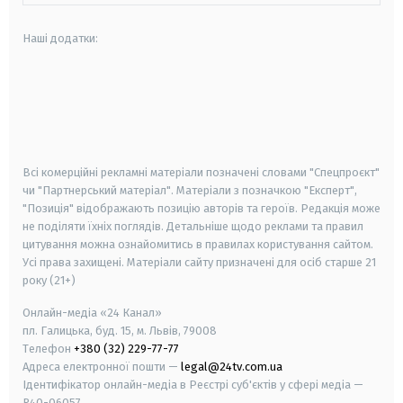
Наші додатки:
android
apple
smart tv
samsung smart tv
Всі комерційні рекламні матеріали позначені словами "Спецпроєкт"
чи "Партнерський матеріал". Матеріали з позначкою "Експерт",
"Позиція" відображають позицію авторів та героїв. Редакція може
не поділяти їхніх поглядів. Детальніше щодо реклами та правил
цитування можна ознайомитись в правилах користування сайтом.
Усі права захищені.
Матеріали сайту призначені для осіб старше
21
року (21+)
Онлайн-медіа «24 Канал»
пл. Галицька, буд. 15, м. Львів, 79008
Телефон
+380 (32) 229-77-77
Адреса електронної пошти —
legal@24tv.com.ua
Ідентифікатор онлайн-медіа в Реєстрі суб'єктів у сфері медіа —
R40-06057