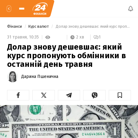
Фінанси
Курс валют
 Долар знову дешевшає: який курс пропонують обмінники в останній день травня 
2 хв
31 травня,
10:35
1
Долар знову дешевшає: який
курс пропонують обмінники в
останній день травня
Дарина Пшенична