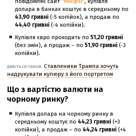
повідомляє сайт
"Мінфін"
, купівля
долара в банках коштує в середньому по
43,90 гривні
(-5 копійок), а продаж по
44,40 гривні
(-4 копійки).
Купівля євро проходить по
51,20 гривні
(без змін), а продаж – по
51,90 гривні
(-3
копійки).
Ставленики Трампа хочуть
ДИВІТЬСЯ ТАКОЖ
надрукувати купюру з його портретом
Що з вартістю валюти на
чорному ринку?
Купівля долара на чорному ринку в
середньому коштує по
44,23 гривні
(+3
копійки), а продаж – по
44,24 гривні
(+4