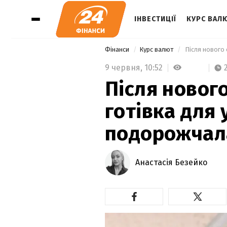
ІНВЕСТИЦІЇ
КУРС ВАЛ
Фінанси
Курс валют
 Після нового
9 червня,
10:52
Після новог
готівка для 
подорожчал
Анастасія Безейко