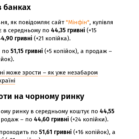
в банках
ня, як повідомляє сайт
"Мінфін"
, купівля
є в середньому по
44,35 гривні
(+15
4,90 гривні
(+21 копійка).
ь по
51,15 гривні
(+5 копійок), а продаж –
ійок).
ні може зрости – як уже незабаром
країні
юти на чорному ринку
ному ринку в середньому коштує по
44,55
 продаж – по
44,60 гривні
(+24 копійки).
 проходить по
51,61 гривні
(+16 копійок), а