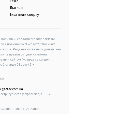
Теніс
Біатлон
Інші види спорту
и позначені словами "Спецпроєкт" чи
ли з позначкою "Експерт", "Позиція"
героїв. Редакція може не поділяти їхніх
ами та правил цитування можна
вання сайтом. Усі права захищені.
осіб старше
21 року (21+)
008
al@24tv.com.ua
стрі суб'єктів у сфері медіа — R40-
мпанія "Люкс"», 24 Канал.