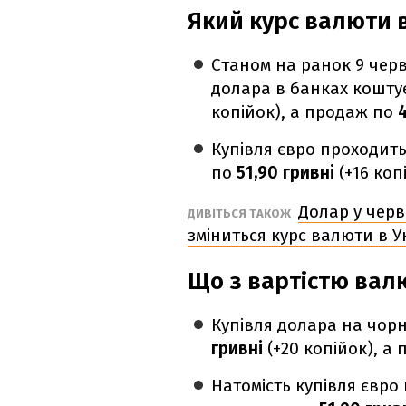
Який курс валюти 
Станом на ранок 9 черв
долара в банках кошту
копійок), а продаж по
4
Купівля євро проходит
по
51,90 гривні
(+16 коп
Долар у черв
ДИВІТЬСЯ ТАКОЖ
зміниться курс валюти в У
Що з вартістю вал
Купівля долара на чор
гривні
(+20 копійок), а
Натомість купівля євро