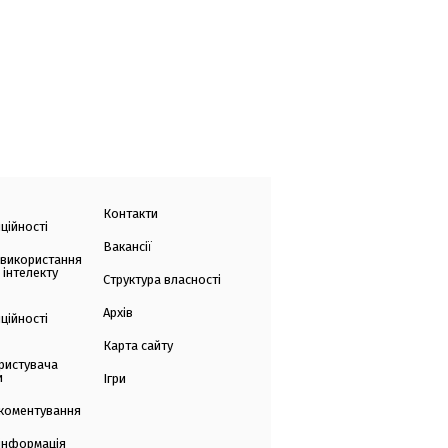
Контакти
ційності
Вакансії
 використання
 інтелекту
Структура власності
Архів
ційності
Карта сайту
ристувача
и
Ігри
коментування
 інформація