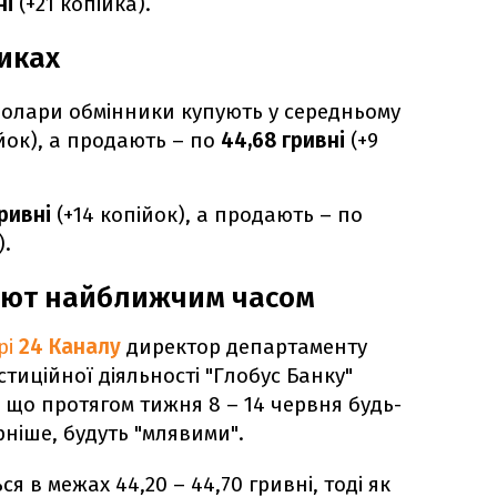
ні
(+21 копійка).
никах
долари обмінники купують у середньому
ійок), а продають – по
44,68 гривні
(+9
гривні
(+14 копійок), а продають – по
).
алют найближчим часом
рі
24 Каналу
директор департаменту
стиційної діяльності "Глобус Банку"
 що протягом тижня 8 – 14 червня будь-
ірніше, будуть "млявими".
 в межах 44,20 – 44,70 гривні, тоді як