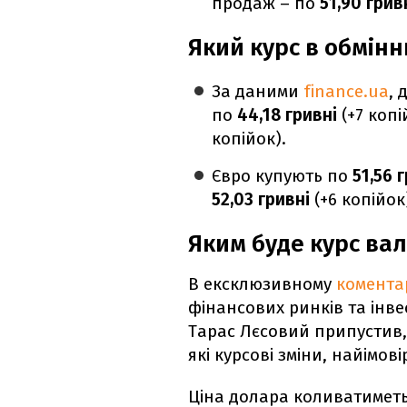
продаж – по
51,90 грив
Який курс в обмін
За даними
finance.ua
, 
по
44,18 гривні
(+7 коп
копійок).
Євро купують по
51,56 
52,03 гривні
(+6 копійок
Яким буде курс в
В ексклюзивному
комента
фінансових ринків та інве
Тарас Лєсовий припустив,
які курсові зміни, найімов
Ціна долара коливатиметься