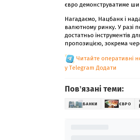
євро демонструватиме ширш
Нагадаємо, Нацбанк і над
валютному ринку. У разі п
достатньо інструментів дл
пропозицією, зокрема чере
Читайте оперативні 
у Telegram
Додати
Повʼязані теми:
БАНКИ
ЄВРО