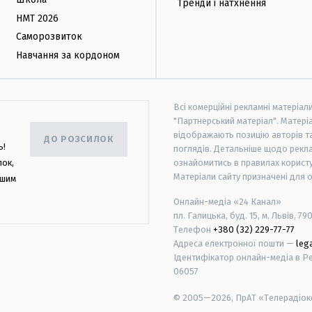
Тренди і натхнення
НМТ 2026
Саморозвиток
Навчання за кордоном
Всі комерційні рекламні матеріал
"Партнерський матеріал". Матеріа
відображають позицію авторів та 
ДО РОЗСИЛОК
ь!
поглядів. Детальніше щодо рекл
лок,
ознайомитись в правилах користу
Матеріали сайту призначені для 
ашим
Онлайн-медіа «24 Канал»
пл. Галицька, буд. 15, м. Львів, 79
Телефон
+380 (32) 229-77-77
Адреса електронної пошти —
leg
Ідентифікатор онлайн-медіа в Реє
06057
© 2005—2026,
ПрАТ «Телерадіоко