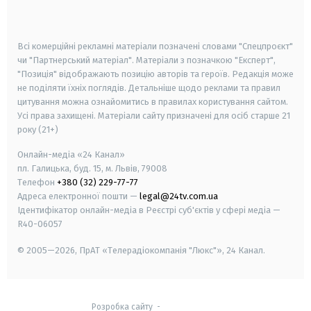
smart tv
samsung smart tv
Всі комерційні рекламні матеріали позначені словами "Спецпроєкт"
чи "Партнерський матеріал". Матеріали з позначкою "Експерт",
"Позиція" відображають позицію авторів та героїв. Редакція може
не поділяти їхніх поглядів. Детальніше щодо реклами та правил
цитування можна ознайомитись в правилах користування сайтом.
Усі права захищені.
Матеріали сайту призначені для осіб старше
21
року (21+)
Онлайн-медіа «24 Канал»
пл. Галицька, буд. 15, м. Львів, 79008
Телефон
+380 (32) 229-77-77
Адреса електронної пошти —
legal@24tv.com.ua
Ідентифікатор онлайн-медіа в Реєстрі суб'єктів у сфері медіа —
R40-06057
© 2005—2026,
ПрАТ «Телерадіокомпанія "Люкс"», 24 Канал.
Розробка сайту
-