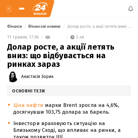
Фінанси
Фінансові новини
 Долар росте, а акції летять вниз: що відбувається на ринках зараз 
3 хв
11 травня,
17:36
Долар росте, а акції летять
вниз: що відбувається на
ринках зараз
Анастасія Зорик
ОСНОВНІ ТЕЗИ
Ціна нафти
марки Brent зросла на 4,6%,
досягнувши 103,75 долара за барель.
Інвестори враховують ситуацію на
Близькому Сході, що впливає на ринки, а
також розвиток ШІ.