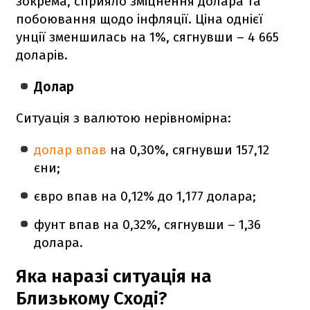
зокрема, сприяло зміцнення долара та
побоювання щодо інфляції. Ціна однієї
унції зменшилась на 1%, сягнувши – 4 665
доларів.
Долар
Ситуація з валютою нерівномірна:
долар впав
на 0,30%, сягнувши 157,12
єни;
євро впав на 0,12% до 1,177 долара;
фунт впав на 0,32%, сягнувши – 1,36
долара.
Яка наразі ситуація на
Близькому Сході?