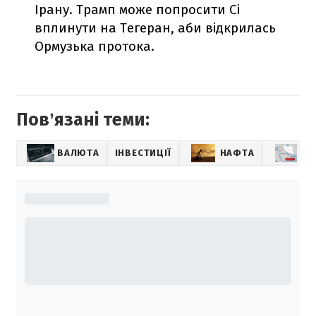
Ірану. Трамп може попросити Сі
вплинути на Тегеран, аби відкрилась
Ормузька протока.
Повʼязані теми:
ВАЛЮТА
ІНВЕСТИЦІЇ
НАФТА
ОР