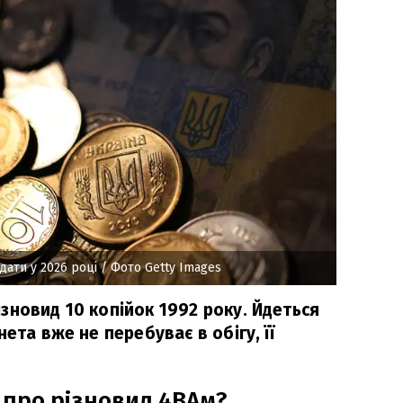
дати у 2026 році
/ Фото Getty Images
зновид 10 копійок 1992 року. Йдеться
ета вже не перебуває в обігу, її
про різновид 4ВАм?