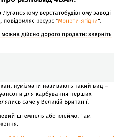
а Луганському верстатобудівному заводі
 повідомляє ресурс "
Монети-ягідки
".
к можна дійсно дорого продати: зверніть
екан, нумізмати називають такий вид –
 пуансони для карбування перших
лялись саме у Великій Британії.
левий штемпель або клеймо. Там
ження.