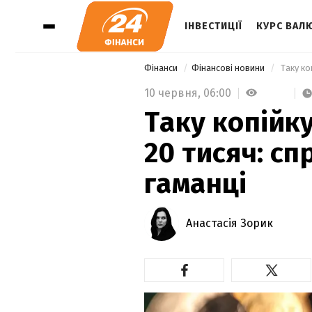
ІНВЕСТИЦІЇ
КУРС ВАЛ
Фінанси
Фінансові новини
 Таку ко
10 червня,
06:00
Таку копійк
20 тисяч: сп
гаманці
Анастасія Зорик