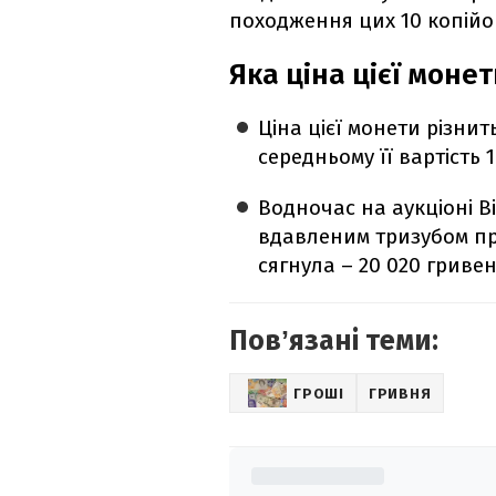
походження цих 10 копійо
Яка ціна цієї монет
Ціна цієї монети різнит
середньому її вартість 
Водночас на аукціоні Ві
вдавленим тризубом пр
сягнула – 20 020 гривен
Повʼязані теми:
ГРОШІ
ГРИВНЯ