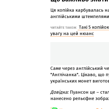
Ця копійка карбувалась н
англійськими штемпелями,
Такі 5 копійо
ЧИТАЙТЕ ТАКОЖ
увагу на цей нюанс
Саме через англійський ч
"Англічанка". Цікаво, що
українських монет виготов
Довідка:
Пуансон це – ста
нанесено рельєфне зобра