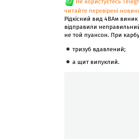
Не користуєтесь Teleg
читайте перевірені новин
Рідкісний вид 4ВАм виник 
відправили неправильний 
не той пуансон. При карбу
тризуб вдавлений;
а щит випуклий.