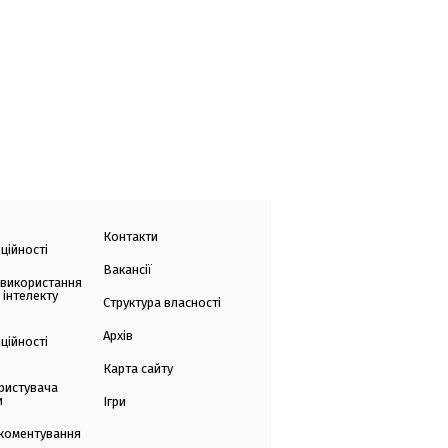
Контакти
ційності
Вакансії
 використання
 інтелекту
Структура власності
Архів
ційності
Карта сайту
ристувача
и
Ігри
коментування