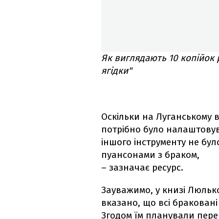
Як виглядають 10 копійок
ягідки"
Оскільки на Луганському 
потрібно було налаштовув
іншого інструменту не бу
пуансонами з браком,
– зазначає ресурс.
Зауважимо, у книзі Люльк
вказано, що всі бракован
Згодом їм планували пере