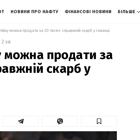
ЮТ
НОВИНИ ПРО НАФТУ
ФІНАНСОВІ НОВИНИ
БІЛЬШЕ
пійку можна продати за 20 тисяч: справжній скарб у гаманці 
2 хв
у можна продати за
равжній скарб у