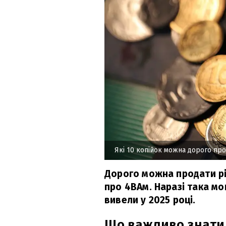
Які 10 копійок можна дорого про
Дорого можна продати рі
про 4ВАм. Наразі така мон
вивели у 2025 році.
Що важливо знати 