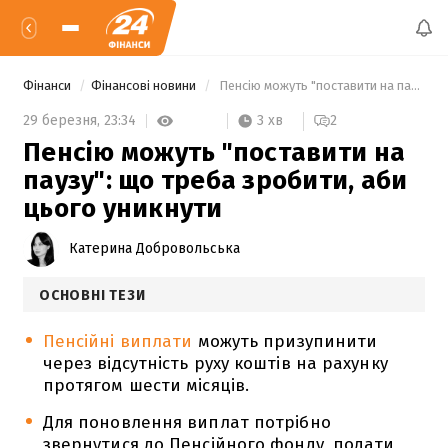
Фінанси
Фінансові новини
 Пенсію можуть "поставити на паузу": що треба зробити, аби цього уникнути 
3 хв
29 березня,
23:34
2
Пенсію можуть "поставити на
паузу": що треба зробити, аби
цього уникнути
Катерина Добровольська
ОСНОВНІ ТЕЗИ
Пенсійні виплати
можуть призупинити
через відсутність руху коштів на рахунку
протягом шести місяців.
Для поновлення виплат потрібно
звернутися до Пенсійного фонду, подати