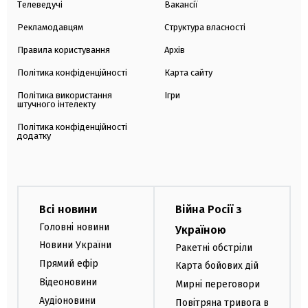
Телеведучі
Вакансії
Рекламодавцям
Структура власності
Правила користування
Архів
Політика конфіденційності
Карта сайту
Політика використання
Ігри
штучного інтелекту
Політика конфіденційності
додатку
Всі новини
Війна Росії з
Головні новини
Україною
Новини України
Ракетні обстріли
Прямий ефір
Карта бойових дій
Відеоновини
Мирні переговори
Аудіоновини
Повітряна тривога в