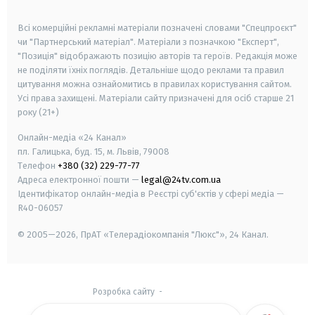
smart tv
samsung smart tv
Всі комерційні рекламні матеріали позначені словами "Спецпроєкт"
чи "Партнерський матеріал". Матеріали з позначкою "Експерт",
"Позиція" відображають позицію авторів та героїв. Редакція може
не поділяти їхніх поглядів. Детальніше щодо реклами та правил
цитування можна ознайомитись в правилах користування сайтом.
Усі права захищені.
Матеріали сайту призначені для осіб старше
21
року (21+)
Онлайн-медіа «24 Канал»
пл. Галицька, буд. 15, м. Львів, 79008
Телефон
+380 (32) 229-77-77
Адреса електронної пошти —
legal@24tv.com.ua
Ідентифікатор онлайн-медіа в Реєстрі суб'єктів у сфері медіа —
R40-06057
© 2005—2026,
ПрАТ «Телерадіокомпанія "Люкс"», 24 Канал.
Розробка сайту
-