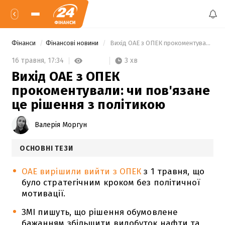
Фінанси
Фінансові новини
 Вихід ОАЕ з ОПЕК прокоментували: чи пов'язане це рішення з політикою 
3 хв
16 травня,
17:34
Вихід ОАЕ з ОПЕК
прокоментували: чи пов'язане
це рішення з політикою
Валерія Моргун
ОСНОВНІ ТЕЗИ
ОАЕ вирішили вийти з ОПЕК
з 1 травня, що
було стратегічним кроком без політичної
мотивації.
ЗМІ пишуть, що рішення обумовлене
бажанням збільшити видобуток нафти та