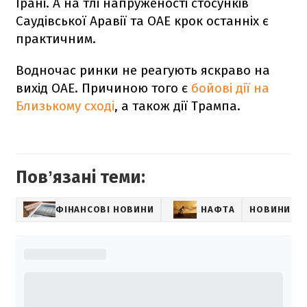
Ірані. А на тлі напруженості стосунків
Саудівської Аравії та ОАЕ крок останніх є
практичним.
Водночас ринки не реагують яскраво на
вихід ОАЕ. Причиною того є
бойові дії на
Близькому сході
, а також дії Трампа.
Повʼязані теми:
ФІНАНСОВІ НОВИНИ
НАФТА
НОВИНИ ПР