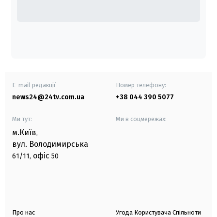
E-mail редакції
Номер телефону:
news24@24tv.com.ua
+38 044 390 5077
Ми тут:
Ми в соцмережах:
м.Київ
,
вул. Володимирська
офіс
61/11,
50
Про нас
Угода Користувача Спільноти