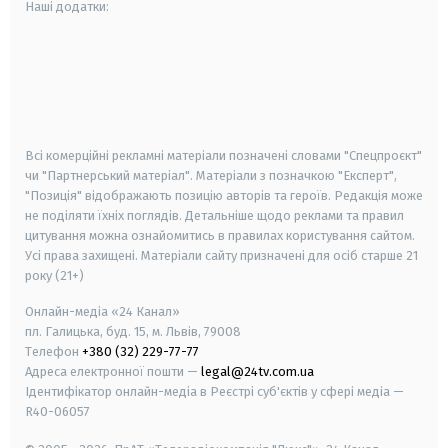
Наші додатки:
android
apple
smart tv
samsung smart tv
Всі комерційні рекламні матеріали позначені словами "Спецпроєкт"
чи "Партнерський матеріал". Матеріали з позначкою "Експерт",
"Позиція" відображають позицію авторів та героїв. Редакція може
не поділяти їхніх поглядів. Детальніше щодо реклами та правил
цитування можна ознайомитись в правилах користування сайтом.
Усі права захищені.
Матеріали сайту призначені для осіб старше
21
року (21+)
Онлайн-медіа «24 Канал»
пл. Галицька, буд. 15, м. Львів, 79008
Телефон
+380 (32) 229-77-77
Адреса електронної пошти —
legal@24tv.com.ua
Ідентифікатор онлайн-медіа в Реєстрі суб'єктів у сфері медіа —
R40-06057