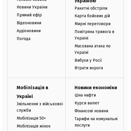
Україною
Новини України
Ракетні обстріли
Прямий ефір
Карта бойових дій
Відеоновини
Мирні переговори
Аудіоновини
Повітряна тривога в
Україні
Погода
Масована атака по
Україні
Вибухи у Росії
Втрати ворога
Мобілізація в
Новини економіки
Ціна нафти
Україні
Курси валют
Звільнення з військової
служби
Фінансові новини
Мобілізація 50+
Тарифи на комунальні
послуги
Мобілізація жінок