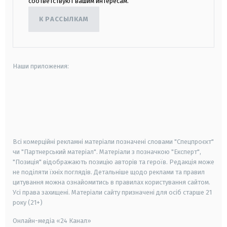
соответствуют вашим интересам.
К РАССЫЛКАМ
Наши приложения:
android
apple
smart tv
samsung smart tv
Всі комерційні рекламні матеріали позначені словами "Спецпроєкт"
чи "Партнерський матеріал". Матеріали з позначкою "Експерт",
"Позиція" відображають позицію авторів та героїв. Редакція може
не поділяти їхніх поглядів. Детальніше щодо реклами та правил
цитування можна ознайомитись в правилах користування сайтом.
Усі права захищені.
Матеріали сайту призначені для осіб старше
21
року (21+)
Онлайн-медіа «24 Канал»