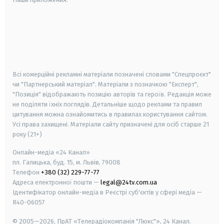
android
apple
smart tv
samsung smart tv
Всі комерційні рекламні матеріали позначені словами "Спецпроєкт"
чи "Партнерський матеріал". Матеріали з позначкою "Експерт",
"Позиція" відображають позицію авторів та героїв. Редакція може
не поділяти їхніх поглядів. Детальніше щодо реклами та правил
цитування можна ознайомитись в правилах користування сайтом.
Усі права захищені.
Матеріали сайту призначені для осіб старше
21
року (21+)
Онлайн-медіа «24 Канал»
пл. Галицька, буд. 15, м. Львів, 79008
Телефон
+380 (32) 229-77-77
Адреса електронної пошти —
legal@24tv.com.ua
Ідентифікатор онлайн-медіа в Реєстрі суб'єктів у сфері медіа —
R40-06057
© 2005—2026,
ПрАТ «Телерадіокомпанія "Люкс"», 24 Канал.