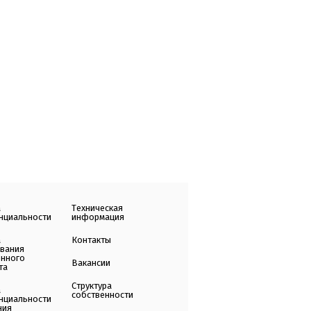
а
Техническая
нциальности
информация
а
Контакты
ования
енного
Вакансии
та
Структура
а
собственности
нциальности
ния