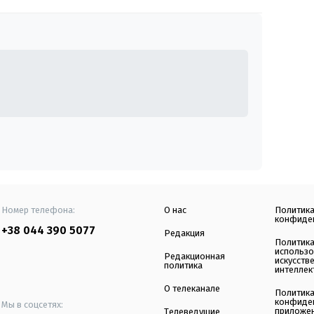
Номер телефона:
О нас
Политик
конфиде
+38 044 390 5077
Редакция
Политик
использ
Редакционная
искусств
политика
интеллек
О телеканале
Политик
конфиде
Мы в соцсетях:
приложе
Телеведущие