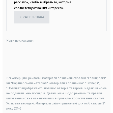
рассылок, чтобы выбрать те, которые
соответствуют вашим интересам.
К РАССЫЛКАМ
Наши приложения:
android
apple
smart tv
samsung smart tv
Всі комерційні рекламні матеріали позначені словами "Спецпроєкт"
чи "Партнерський матеріал". Матеріали з позначкою "Експерт",
"Позиція" відображають позицію авторів та героїв. Редакція може
не поділяти їхніх поглядів. Детальніше щодо реклами та правил
цитування можна ознайомитись в правилах користування сайтом.
Усі права захищені.
Матеріали сайту призначені для осіб старше
21
року (21+)