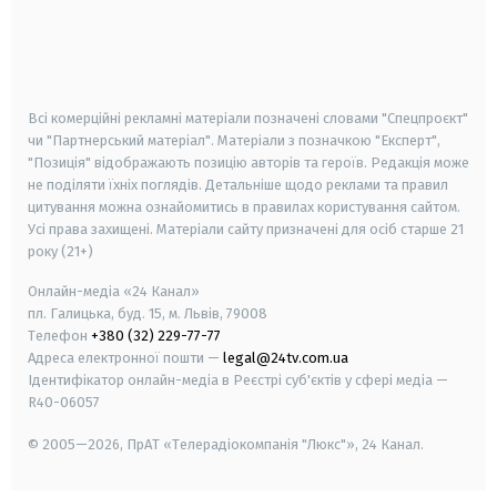
android
apple
smart tv
samsung smart tv
Всі комерційні рекламні матеріали позначені словами "Спецпроєкт"
чи "Партнерський матеріал". Матеріали з позначкою "Експерт",
"Позиція" відображають позицію авторів та героїв. Редакція може
не поділяти їхніх поглядів. Детальніше щодо реклами та правил
цитування можна ознайомитись в правилах користування сайтом.
Усі права захищені.
Матеріали сайту призначені для осіб старше
21
року (21+)
Онлайн-медіа «24 Канал»
пл. Галицька, буд. 15, м. Львів, 79008
Телефон
+380 (32) 229-77-77
Адреса електронної пошти —
legal@24tv.com.ua
Ідентифікатор онлайн-медіа в Реєстрі суб'єктів у сфері медіа —
R40-06057
© 2005—2026,
ПрАТ «Телерадіокомпанія "Люкс"», 24 Канал.