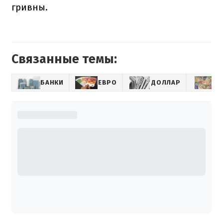
гривны.
Связанные темы:
БАНКИ
ЕВРО
ДОЛЛАР
К