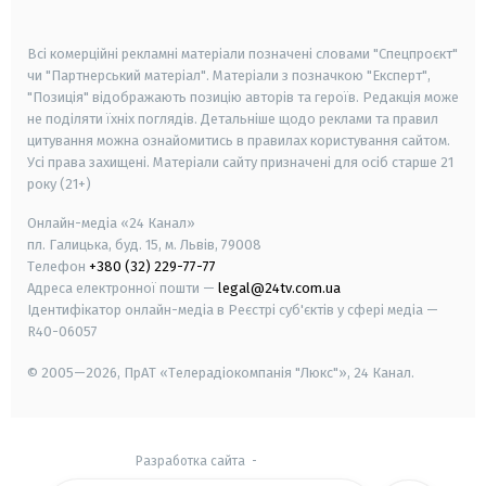
smart tv
samsung smart tv
Всі комерційні рекламні матеріали позначені словами "Спецпроєкт"
чи "Партнерський матеріал". Матеріали з позначкою "Експерт",
"Позиція" відображають позицію авторів та героїв. Редакція може
не поділяти їхніх поглядів. Детальніше щодо реклами та правил
цитування можна ознайомитись в правилах користування сайтом.
Усі права захищені.
Матеріали сайту призначені для осіб старше
21
року (21+)
Онлайн-медіа «24 Канал»
пл. Галицька, буд. 15, м. Львів, 79008
Телефон
+380 (32) 229-77-77
Адреса електронної пошти —
legal@24tv.com.ua
Ідентифікатор онлайн-медіа в Реєстрі суб'єктів у сфері медіа —
R40-06057
© 2005—2026,
ПрАТ «Телерадіокомпанія "Люкс"», 24 Канал.
Разработка сайта
-