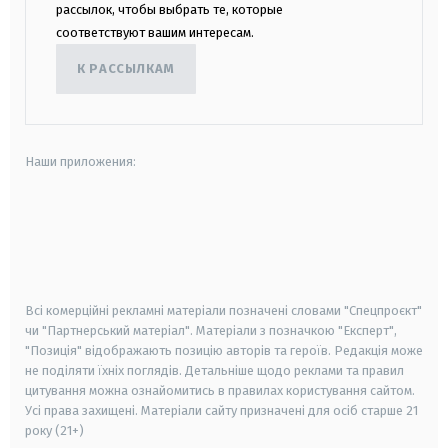
рассылок, чтобы выбрать те, которые
соответствуют вашим интересам.
К РАССЫЛКАМ
Наши приложения:
android
apple
smart tv
samsung smart tv
Всі комерційні рекламні матеріали позначені словами "Спецпроєкт"
чи "Партнерський матеріал". Матеріали з позначкою "Експерт",
"Позиція" відображають позицію авторів та героїв. Редакція може
не поділяти їхніх поглядів. Детальніше щодо реклами та правил
цитування можна ознайомитись в правилах користування сайтом.
Усі права захищені.
Матеріали сайту призначені для осіб старше
21
року (21+)