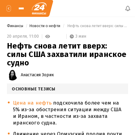
Финансы
Новости о нефти
 Нефть снова летит вверх: силы США захватили иранское судно 
3 мин
20 апреля,
11:00
Нефть снова летит вверх:
силы США захватили иранское
судно
Анастасия Зорик
ОСНОВНЫЕ ТЕЗИСЫ
Цена на нефть
подскочила более чем на
5% из-за обострения ситуации между США
и Ираном, в частности из-за захвата
иранского судна.
Движение через Ормузский пролив почти