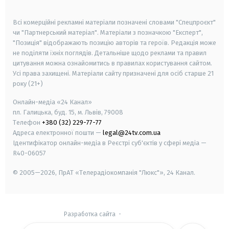
smart tv
samsung smart tv
Всі комерційні рекламні матеріали позначені словами "Спецпроєкт"
чи "Партнерський матеріал". Матеріали з позначкою "Експерт",
"Позиція" відображають позицію авторів та героїв. Редакція може
не поділяти їхніх поглядів. Детальніше щодо реклами та правил
цитування можна ознайомитись в правилах користування сайтом.
Усі права захищені.
Матеріали сайту призначені для осіб старше
21
року (21+)
Онлайн-медіа «24 Канал»
пл. Галицька, буд. 15, м. Львів, 79008
Телефон
+380 (32) 229-77-77
Адреса електронної пошти —
legal@24tv.com.ua
Ідентифікатор онлайн-медіа в Реєстрі суб'єктів у сфері медіа —
R40-06057
© 2005—2026,
ПрАТ «Телерадіокомпанія "Люкс"», 24 Канал.
Разработка сайта
-