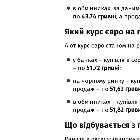
в обмінниках, за дани
по
43,74 гривні
, а про
Який курс євро на 
А от курс євро станом на 
у банках – купівля в с
– по
51,72 гривні
;
на чорному ринку – куп
продаж – по
51,63 грив
в обмінниках – купівля
продаж – по
51,82 грив
Що відбувається з
Раніше в ексклюзивному 