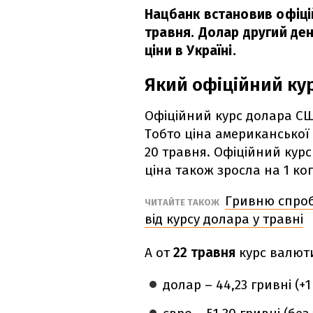
Нацбанк встановив офіці
травня. Долар другий де
ціни в Україні.
Який офіційний ку
Офіційний курс долара СШ
Тобто ціна американської
20 травня. Офіційний кур
ціна також зросла на 1 ко
Гривню спроб
ЧИТАЙТЕ ТАКОЖ
від курсу долара у травні
А от
22 травня
курс валюти
долар – 44,23 гривні (+