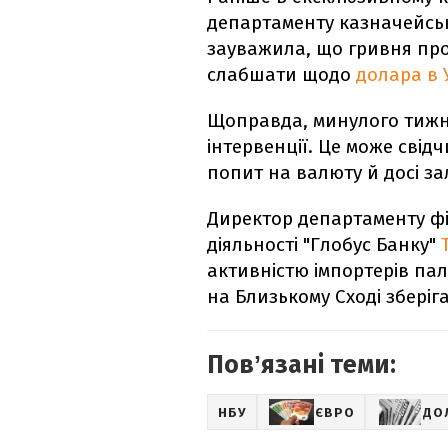
департаменту казначейсь
зауважила, що гривня пр
слабшати щодо
долара в 
Щоправда, минулого тижня
інтервенції. Це може свід
попит на валюту й досі з
Директор департаменту фі
діяльності "Глобус Банку"
активністю імпортерів пал
на Близькому Сході зберіг
Повʼязані теми:
НБУ
ЄВРО
ДО