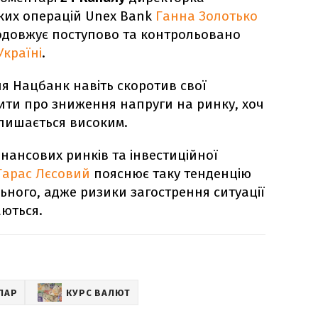
ких операцій Unex Bank
Ганна Золотько
одовжує поступово та контрольовано
Україні
.
 Нацбанк навіть скоротив свої
чити про зниження напруги на ринку, хоч
алишається високим.
нансових ринків та інвестиційної
Тарас Лєсовий
пояснює таку тенденцію
ьного, адже ризики загострення ситуації
аються.
ЛАР
КУРС ВАЛЮТ