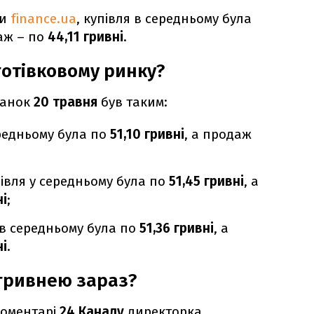
ми
finance.ua
, купівля в середньому була
даж – по
44,11 гривні
.
готівковому ринку?
ранок
20 травня
був таким:
ередньому була по
51,10 гривні
, а продаж
івля у середньому була
по
51,45 гривні
, а
ні
;
 в середньому була по
51,36 гривні
, а
ні
.
 гривнею зараз?
коментарі
24 Каналу
директорка