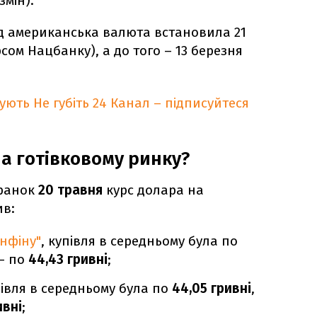
змін).
 американська валюта встановила 21
рсом Нацбанку), а до того – 13 березня
кують
Не губіть 24 Канал – підписуйтеся
на готівковому ринку?
 ранок
20 травня
курс долара на
ив:
нфіну"
, купівля в середньому була по
– по
44,43 гривні
;
івля в середньому була по
44,05 гривні
,
ивні
;