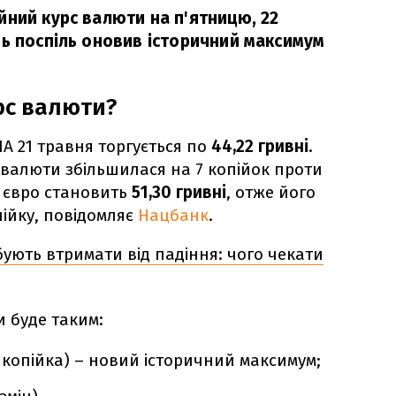
йний курс валюти на п'ятницю, 22
нь поспіль оновив історичний максимум
рс валюти?
А 21 травня торгується по
44,22 гривні
.
 валюти збільшилася на 7 копійок проти
с євро становить
51,30 гривні
, отже його
пійку, повідомляє
Нацбанк
.
ують втримати від падіння: чого чекати
 буде таким:
1 копійка) – новий історичний максимум;