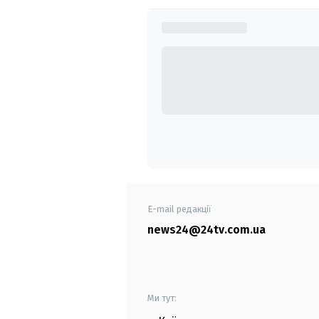
E-mail редакції
news24@24tv.com.ua
Ми тут: