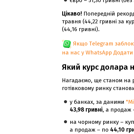
євро – 51,30 гривні (без 
Цікаво!
Попередній рекорд
травня (44,22 гривні за ку
(44,16 гривні).
Якщо Telegram забло
на нас у WhatsApp
Додати
Який курс долара 
Нагадаємо, ще станом на
готівковому ринку станов
у банках, за даними
"Мі
43,98 гривні
, а продаж 
на чорному ринку – куп
а продаж – по
44,10 гр