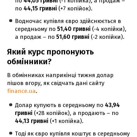
по
44,05 гривні
(-1 копійка), а продаж –
по
44,15 гривні
(+7 копійок).
Водночас купівля євро здійснюється в
середньому по
51,40 гривні
(-4 копійки),
а продаж – по
51,60 гривні
(-2 копійки).
Який курс пропонують
обмінники?
В обмінниках наприкінці тижня долар
пішов вгору, як свідчать дані сайту
finance.ua
.
Долар купують в середньому по
43,94
гривні
(+28 копійок), а продають – по
44,13 гривні
(+1 копійка).
Тоді як євро купівля коштує в середньому