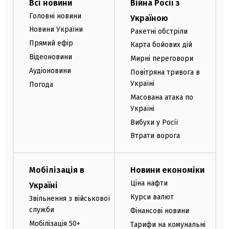
Всі новини
Війна Росії з
Головні новини
Україною
Новини України
Ракетні обстріли
Прямий ефір
Карта бойових дій
Відеоновини
Мирні переговори
Аудіоновини
Повітряна тривога в
Україні
Погода
Масована атака по
Україні
Вибухи у Росії
Втрати ворога
Мобілізація в
Новини економіки
Ціна нафти
Україні
Курси валют
Звільнення з військової
служби
Фінансові новини
Мобілізація 50+
Тарифи на комунальні