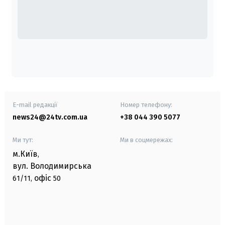
E-mail редакції
Номер телефону:
news24@24tv.com.ua
+38 044 390 5077
Ми тут:
Ми в соцмережах:
м.Київ
,
вул. Володимирська
офіс
61/11,
50