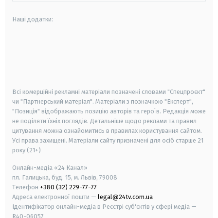
Наші додатки:
android
apple
smart tv
samsung smart tv
Всі комерційні рекламні матеріали позначені словами "Спецпроєкт"
чи "Партнерський матеріал". Матеріали з позначкою "Експерт",
"Позиція" відображають позицію авторів та героїв. Редакція може
не поділяти їхніх поглядів. Детальніше щодо реклами та правил
цитування можна ознайомитись в правилах користування сайтом.
Усі права захищені.
Матеріали сайту призначені для осіб старше
21
року (21+)
Онлайн-медіа «24 Канал»
пл. Галицька, буд. 15, м. Львів, 79008
Телефон
+380 (32) 229-77-77
Адреса електронної пошти —
legal@24tv.com.ua
Ідентифікатор онлайн-медіа в Реєстрі суб'єктів у сфері медіа —
R40-06057