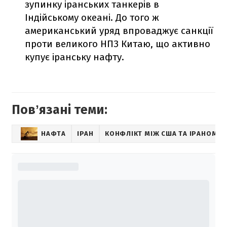
зупинку іранських танкерів в
Індійському океані. До того ж
американський уряд впроваджує санкції
проти великого НПЗ Китаю, що активно
купує іранську нафту.
Повʼязані теми:
НАФТА
ІРАН
КОНФЛІКТ МІЖ США ТА ІРАНОМ