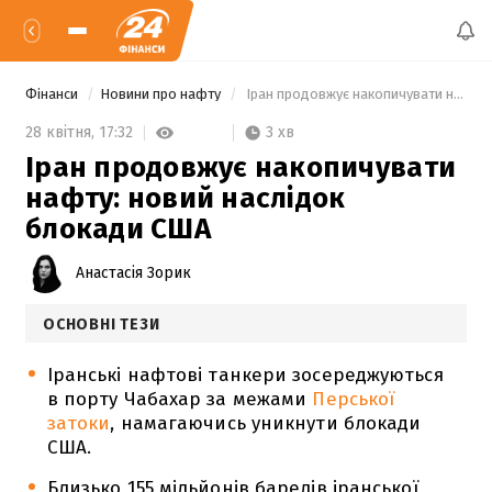
Фінанси
Новини про нафту
 Іран продовжує накопичувати нафту: новий наслідок блокади США 
3 хв
28 квітня,
17:32
Іран продовжує накопичувати
нафту: новий наслідок
блокади США
Анастасія Зорик
ОСНОВНІ ТЕЗИ
Іранські нафтові танкери зосереджуються
в порту Чабахар за межами
Перської
затоки
, намагаючись уникнути блокади
США.
Близько 155 мільйонів барелів іранської