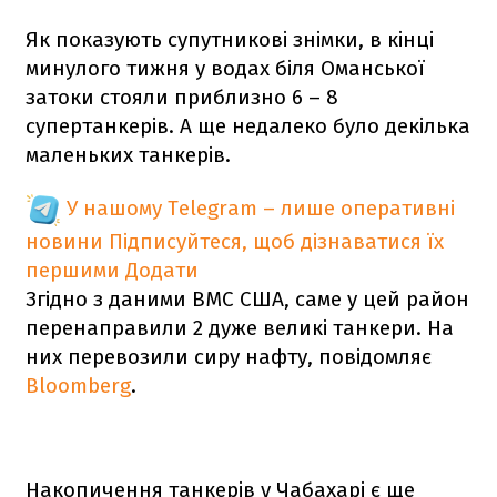
Як показують супутникові знімки, в кінці
минулого тижня у водах біля Оманської
затоки стояли приблизно 6 – 8
супертанкерів. А ще недалеко було декілька
маленьких танкерів.
У нашому Telegram – лише оперативні
новини
Підписуйтеся, щоб дізнаватися їх
першими
Додати
Згідно з даними ВМС США, саме у цей район
перенаправили 2 дуже великі танкери. На
них перевозили сиру нафту, повідомляє
Bloomberg
.
Накопичення танкерів у Чабахарі є ще