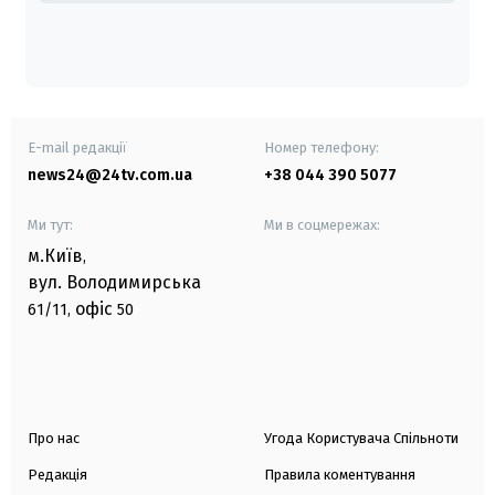
E-mail редакції
Номер телефону:
news24@24tv.com.ua
+38 044 390 5077
Ми тут:
Ми в соцмережах:
м.Київ
,
вул. Володимирська
офіс
61/11,
50
Про нас
Угода Користувача Спільноти
Редакція
Правила коментування