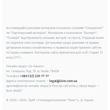
android
apple
smart tv
samsung smart tv
Всі комерційні рекламні матеріали позначені словами "Спецпроєкт"
чи "Партнерський матеріал". Матеріали з позначкою "Експерт",
"Позиція" відображають позицію авторів та героїв. Редакція може
не поділяти їхніх поглядів. Детальніше щодо реклами та правил
цитування можна ознайомитись в правилах користування сайтом.
Усі права захищені.
Матеріали сайту призначені для осіб старше
21
року (21+)
Онлайн-медіа «24 Канал»
пл. Галицька, буд. 15, м. Львів, 79008
Телефон
+380 (32) 229-77-77
Адреса електронної пошти —
legal@24tv.com.ua
Ідентифікатор онлайн-медіа в Реєстрі суб'єктів у сфері медіа —
R40-06057
© 2005—2026,
ПрАТ «Телерадіокомпанія "Люкс"», 24 Канал.