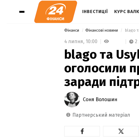
ІНВЕСТИЦІЇ
КУРС ВАЛ
Фінанси
Фінансові новини
4 липня,
10:00
2
blago та Usy
оголосили п
заради підт
Соня Волошин
партнерський матеріал