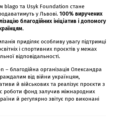
 blago та Usyk Foundation стане
родаватимуть у Львові.
100% виручених
ізацію благодійних ініціатив і допомогу
країнцям.
мпанія приділяє особливу увагу підтримці
світніх і спортивних проєктів у межах
льної відповідальності.
on – благодійна організація Олександра
траждалим від війни українцям,
іативи й військових та реалізує проєкти з
ас роботи фонд залучив міжнародних
раїни й регулярно звітує про виконані