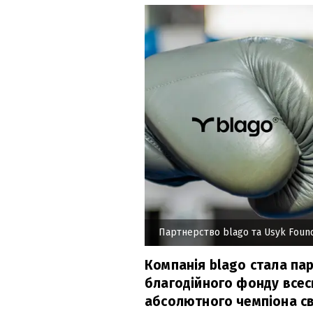
Партнерство blago та Usyk Found
Компанія blago стала па
благодійного фонду всес
абсолютного чемпіона св