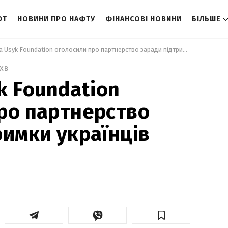
ЮТ
НОВИНИ ПРО НАФТУ
ФІНАНСОВІ НОВИНИ
БІЛЬШЕ
 blago та Usyk Foundation оголосили про партнерство заради підтримки українців 
 хв
k Foundation
ро партнерство
римки українців