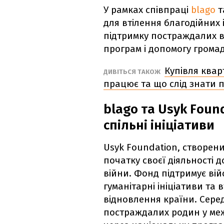
У рамках співпраці
blago
т
для втілення благодійних 
підтримку постраждалих в
програм і допомогу грома
Купівля квар
ДИВІТЬСЯ ТАКОЖ
працює та що слід знати 
blago та Usyk Foun
спільні ініціативи
Usyk Foundation, створени
початку своєї діяльності 
війни. Фонд підтримує вій
гуманітарні ініціативи та 
відновлення країни. Сере
постраждалих родин у меж