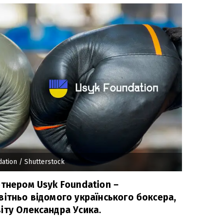
ation
/ Shutterstock
ртнером Usyk Foundation –
вітньо відомого українського боксера,
іту Олександра Усика.