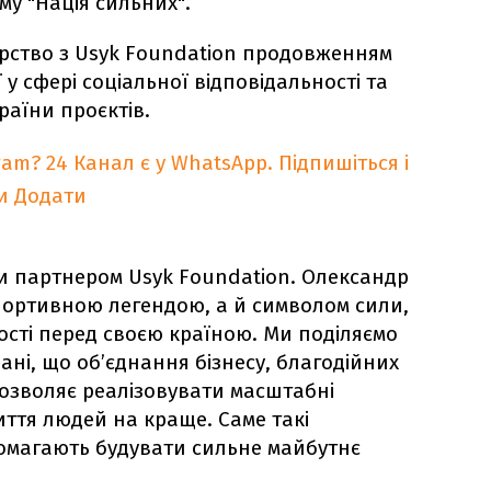
му "Нація сильних".
рство з Usyk Foundation продовженням
 у сфері соціальної відповідальності та
раїни проєктів.
ram?
24 Канал є у WhatsApp. Підпишіться і
и
Додати
ти партнером Usyk Foundation. Олександр
спортивною легендою, а й символом сили,
ості перед своєю країною. Ми поділяємо
ані, що об’єднання бізнесу, благодійних
 дозволяє реалізовувати масштабні
життя людей на краще. Саме такі
омагають будувати сильне майбутнє