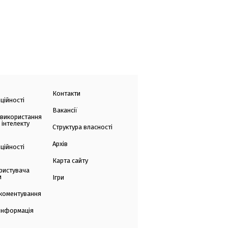
Контакти
ційності
Вакансії
 використання
 інтелекту
Структура власності
Архів
ційності
Карта сайту
ристувача
и
Ігри
коментування
 інформація