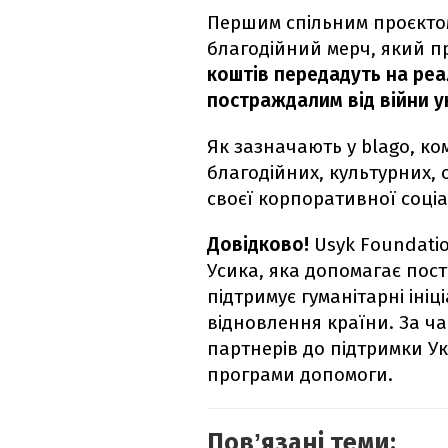
Першим спільним проєктом
благодійний мерч, який п
коштів передадуть на реал
постраждалим від війни у
Як зазначають у blago, ко
благодійних, культурних, о
своєї корпоративної соціа
Довідково!
Usyk Foundati
Усика, яка допомагає пос
підтримує гуманітарні ініц
відновлення країни. За ч
партнерів до підтримки Ук
програми допомоги.
Повʼязані теми: