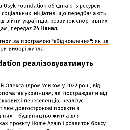
а Usyk Foundation об'єднають ресурси
і соціальних ініціатив, що передбачають
ід війни українців, розвиток спортивних
дам, передає
24 Канал
.
тири за програмою "єВідновлення": як це
при виборі житла
dation реалізовуватимуть
й Олександром Усиком у 2022 році, від
допомагає українцям, які постраждали від
ськових і переселенців, реалізує
втілює довгострокові проєкти з
д них – будівництво житла для
ах проєкту Home Again і розвиток боксу