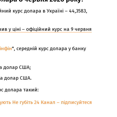
йний курс долара в Україні – 44,3583,
ив у ціні – офіційний курс на 9 червня
інфін
", середній курс долара у банку
за долар США;
за долар США.
рс долара такий:
кують
Не губіть 24 Канал – підписуйтеся