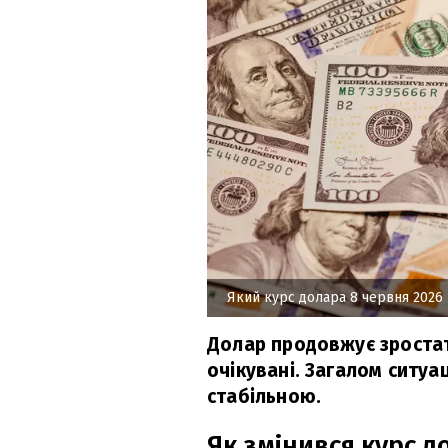
Який курс долара 8 червня 2026
Долар продовжує зростат
очікувані. Загалом ситу
стабільною.
Як змінився курс д