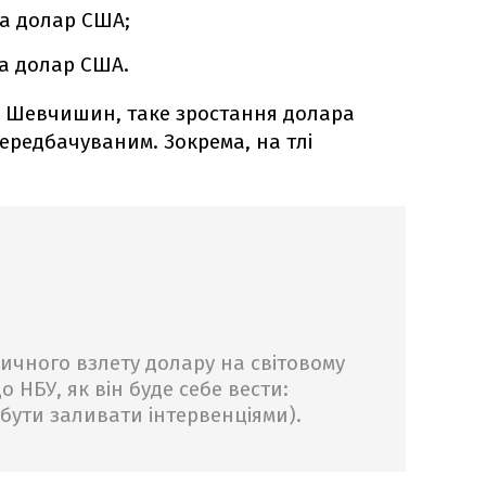
за долар США;
за долар США.
й Шевчишин, таке зростання долара
передбачуваним. Зокрема, на тлі
ничного взлету долару на світовому
о НБУ, як він буде себе вести:
бути заливати інтервенціями).