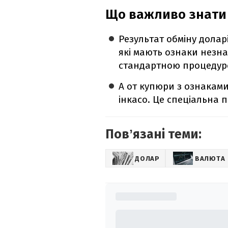
Що важливо знати 
Результат обміну долар
які мають ознаки незн
стандартною процедур
А от купюри з ознакам
інкасо. Це спеціальна п
Повʼязані теми:
ДОЛАР
ВАЛЮТА