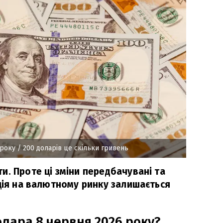
 року
/ 200 доларів це скільки гривень
и. Проте ці зміни передбачувані та
ація на валютному ринку залишається
олара 8 червня 2026 року?