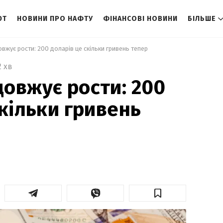
ЮТ
НОВИНИ ПРО НАФТУ
ФІНАНСОВІ НОВИНИ
БІЛЬШЕ
вжує рости: 200 доларів це скільки гривень тепер 
2 хв
овжує рости: 200
скільки гривень