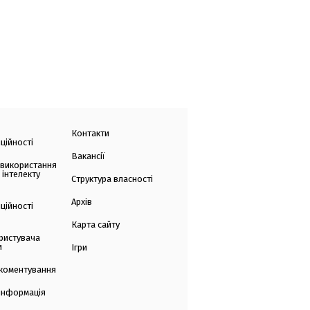
Контакти
ційності
Вакансії
 використання
 інтелекту
Структура власності
Архів
ційності
Карта сайту
ристувача
и
Ігри
коментування
 інформація