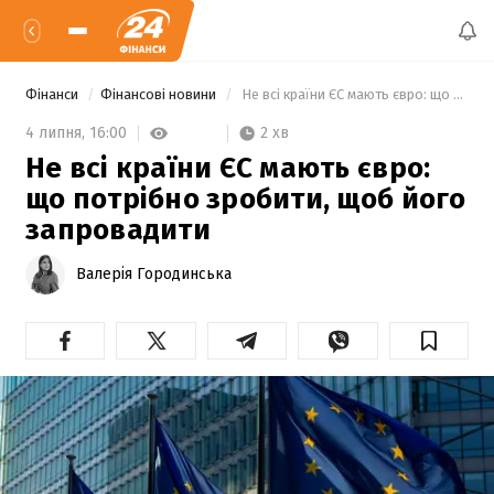
Фінанси
Фінансові новини
 Не всі країни ЄС мають євро: що потрібно зробити, щоб його запровадити 
2 хв
4 липня,
16:00
Не всі країни ЄС мають євро:
що потрібно зробити, щоб його
запровадити
Валерія Городинська