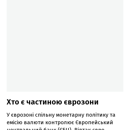
Хто є частиною єврозони
У єврозоні спільну монетарну політику та
емісію валюти контролює Європейський
центральний банк (ЄБЦ). Відтак євро