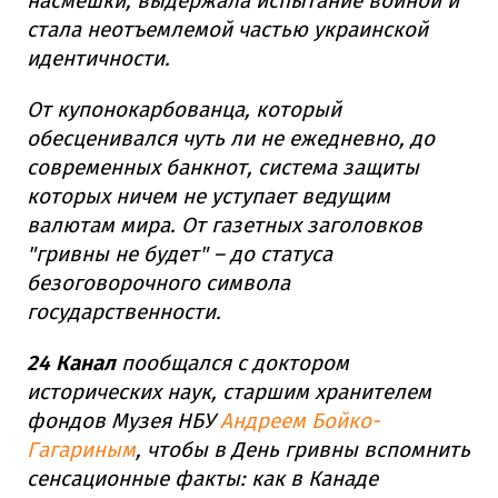
насмешки, выдержала испытание войной и
стала неотъемлемой частью украинской
идентичности.
От купонокарбованца, который
обесценивался чуть ли не ежедневно, до
современных банкнот, система защиты
которых ничем не уступает ведущим
валютам мира. От газетных заголовков
"гривны не будет" – до статуса
безоговорочного символа
государственности.
24 Канал
пообщался с доктором
исторических наук, старшим хранителем
фондов Музея НБУ
Андреем Бойко-
Гагариным
, чтобы в День гривны вспомнить
сенсационные факты: как в Канаде