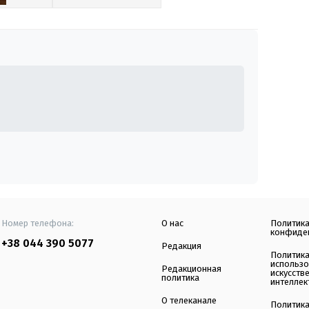
Номер телефона:
О нас
Политик
конфиде
+38 044 390 5077
Редакция
Политик
использ
Редакционная
искусств
политика
интеллек
О телеканале
Политик