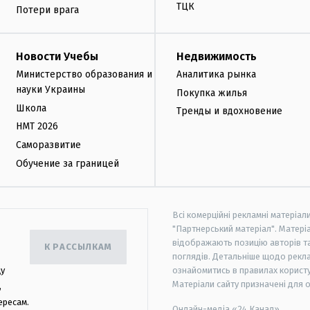
ТЦК
Потери врага
Новости Учебы
Недвижимость
Министерство образования и
Аналитика рынка
науки Украины
Покупка жилья
Школа
Тренды и вдохновение
НМТ 2026
Саморазвитие
Обучение за границей
Всі комерційні рекламні матеріал
"Партнерський матеріал". Матеріа
відображають позицію авторів та 
К РАССЫЛКАМ
поглядів. Детальніше щодо рекл
цу
ознайомитись в правилах користу
Матеріали сайту призначені для 
,
ересам.
Онлайн-медіа «24 Канал»