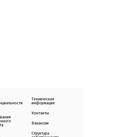
а
Техническая
нциальности
информация
а
Контакты
ования
енного
Вакансии
та
Структура
а