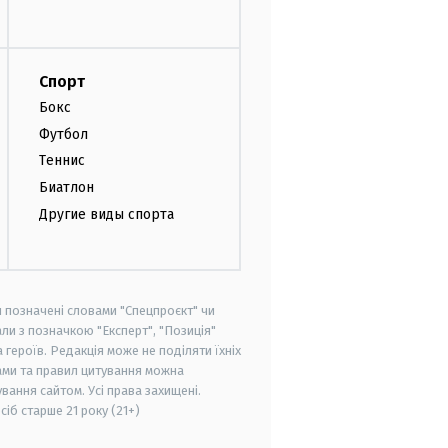
Спорт
Бокс
Футбол
Теннис
Биатлон
Другие виды спорта
и позначені словами "Спецпроєкт" чи
ли з позначкою "Експерт", "Позиція"
героїв. Редакція може не поділяти їхніх
ами та правил цитування можна
вання сайтом. Усі права захищені.
осіб старше
21 року (21+)