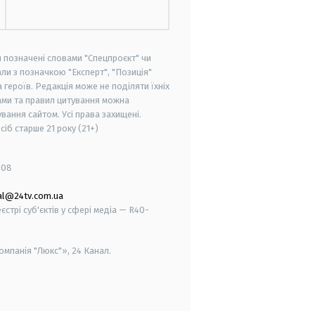
и позначені словами "Спецпроєкт" чи
ли з позначкою "Експерт", "Позиція"
героїв. Редакція може не поділяти їхніх
ами та правил цитування можна
вання сайтом. Усі права захищені.
осіб старше
21 року (21+)
008
al@24tv.com.ua
стрі суб'єктів у сфері медіа — R40-
мпанія "Люкс"», 24 Канал.
smart tv
samsung smart tv