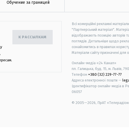
Обучение за границей
Всі комерційні рекламні матеріал
"Партнерський матеріал". Матеріа
відображають позицію авторів та 
К РАССЫЛКАМ
поглядів. Детальніше щодо рекл
цу
ознайомитись в правилах користу
Матеріали сайту призначені для 
,
ересам.
Онлайн-медіа «24 Канал»
пл. Галицька, буд. 15, м. Львів, 79
Телефон
+380 (32) 229-77-77
Адреса електронної пошти —
leg
Ідентифікатор онлайн-медіа в Реє
06057
© 2005—2026,
ПрАТ «Телерадіоко
android
apple