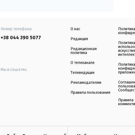
Номер телефона:
О нас
Политик
конфиде
+38 044 390 5077
Редакция
Политик
использ
Редакционная
искусств
политика
интеллек
О телеканале
Политик
конфиде
Мы в соцсетях:
приложе
Телеведущие
Соглаше
Рекламодателям
пользов
Сообщес
Правила пользования
Правила
коммент