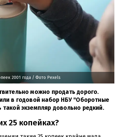
пеек 2001 года
/ Фото Pexels
ствительно можно продать дорого.
дили в годовой набор НБУ "Оборотные
ь такой экземпляр довольно редкий.
их 25 копейках?
щении такие 25 копеек крайне мала,