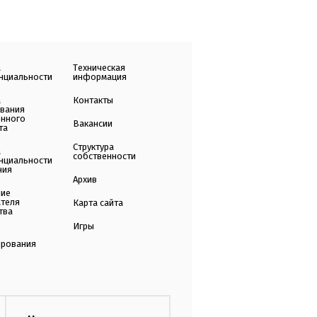
а
Техническая
нциальности
информация
а
Контакты
ования
енного
Вакансии
та
Структура
а
собственности
нциальности
ния
Архив
ние
ателя
Карта сайта
тва
Игры
ирования