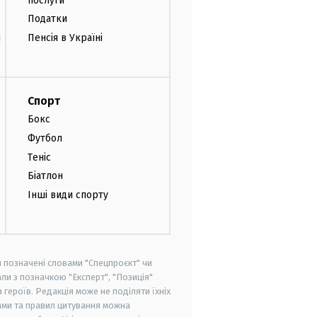
послуги
Податки
и
Пенсія в Україні
Спорт
Бокс
Футбол
Теніс
Біатлон
Інші види спорту
и позначені словами "Спецпроєкт" чи
ли з позначкою "Експерт", "Позиція"
героїв. Редакція може не поділяти їхніх
ами та правил цитування можна