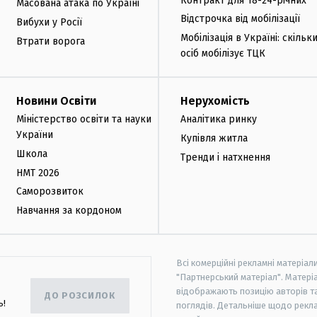
Контракт для 18-24-річних
Масована атака по Україні
Відстрочка від мобілізації
Вибухи у Росії
Мобілізація в Україні: скільк
Втрати ворога
осіб мобілізує ТЦК
Новини Освіти
Нерухомість
Міністерство освіти та науки
Аналітика ринку
України
Купівля житла
Школа
Тренди і натхнення
НМТ 2026
Саморозвиток
Навчання за кордоном
Всі комерційні рекламні матеріал
"Партнерський матеріал". Матеріа
відображають позицію авторів та 
ДО РОЗСИЛОК
ь!
поглядів. Детальніше щодо рекл