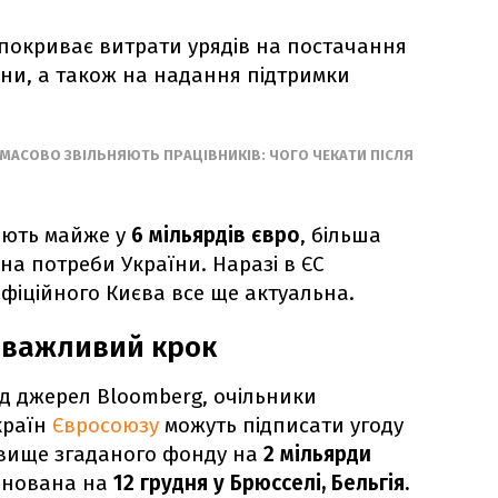
покриває витрати урядів на постачання
їни, а також на надання
підтримки
И МАСОВО ЗВІЛЬНЯЮТЬ ПРАЦІВНИКІВ: ЧОГО ЧЕКАТИ ПІСЛЯ
юють майже у
6 мільярдів євро
, більша
на потреби України. Наразі в ЄС
фіційного Києва все ще актуальна.
 важливий крок
ід джерел Bloomberg, очільники
країн
Євросоюзу
можуть підписати угоду
 вище згаданого
фонду на
2 мільярди
ланована на
12 грудня у Брюсселі, Бельгія.