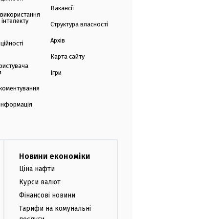
Вакансії
 використання
 інтелекту
Структура власності
Архів
ційності
Карта сайту
ристувача
и
Ігри
коментування
 інформація
Новини економіки
Ціна нафти
Курси валют
Фінансові новини
Тарифи на комунальні