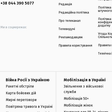
+38 044 390 5077
Редакція
Політика
штучного
Редакційна політика
Політика
Про телеканал
конфіден
додатку
Ми в соцмережах:
Телеведучі
Угода Ко
Спільнот
Рекламодавцям
Правила 
Правила користування
Технічна
Війна Росії з Україною
Мобілізація в Україні
Ракетні обстріли
Звільнення з військової
служби
Карта бойових дій
Мобілізація 50+
Мирні переговори
Мобілізація жінок
Повітряна тривога в Україні