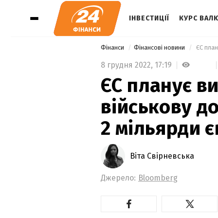
ІНВЕСТИЦІЇ
КУРС ВАЛ
Фінанси
Фінансові новини
8 грудня 2022,
17:19
ЄС планує в
військову д
2 мільярди є
Віта Свірневська
Джерело:
Bloomberg