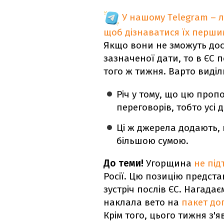
У нашому Telegram – 
щоб дізнаватися їх перш
Якщо вони не зможуть дос
зазначеної дати, то в ЄС 
того ж тижня. Варто виділ
Річ у тому, що цю проп
переговорів, тобто усі
Ці ж джерела додають,
більшою сумою.
До теми!
Угорщина
не під
Росії. Цю позицію предст
зустріч послів ЄС. Нагада
наклала вето на
пакет доп
Крім того, цього тижня з'