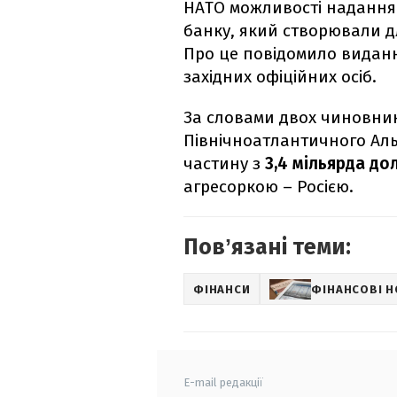
НАТО можливості надання 
банку, який створювали дл
Про це повідомило вида
західних офіційних осіб.
За словами двох чиновник
Північноатлантичного Ал
частину з
3,4 мільярда до
агресоркою
– Росією.
Повʼязані теми:
ФІНАНСИ
ФІНАНСОВІ 
E-mail редакції