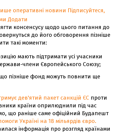
лише оперативні новини
Підписуйтеся,
ими
Додати
ягти консенсусу щодо цього питання до
повернуться до його обговорення пізніше
ити такі моменти:
озицію мають підтримати усі учасники
 держави-члени Європейського Союзу;
 що пізніше фонд можуть повнити ще
тримує дев'ятий пакет санкцій ЄС
проти
авники країни оприлюднили під час
ємо, що раніше саме офіційний Будапешт
омоги Україні на 18 мільярдів євро.
явилася інформація про розгляд країнами