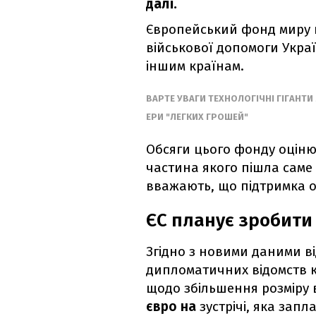
далі.
Європейський фонд миру
військової допомоги Укра
іншим
країнам.
ВАРТЕ УВАГИ ТЕХНОЛОГІЧНІ ГІГАНТ
ЕРИ "ЛЕГКИХ ГРОШЕЙ"
Обсяги цього фонду оцін
частина якого пішла саме 
вважають, що підтримка о
ЄС планує зробити
Згідно з новими даними в
дипломатичних відомств 
щодо збільшення розміру
євро на
зустрічі, яка зап