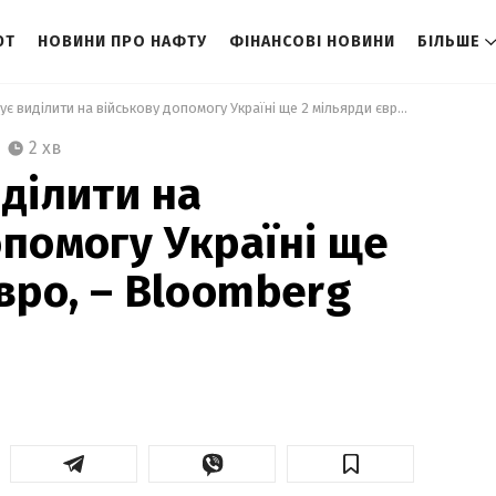
ЮТ
НОВИНИ ПРО НАФТУ
ФІНАНСОВІ НОВИНИ
БІЛЬШЕ
 ЄС планує виділити на військову допомогу Україні ще 2 мільярди євро, –   Bloomberg 
2 хв
иділити на
опомогу Україні ще
вро, – Bloomberg