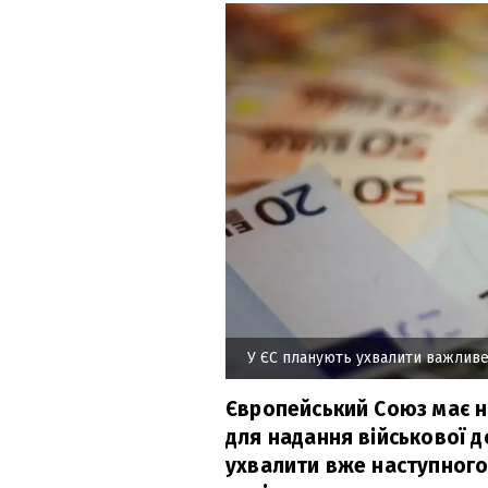
У ЄС планують ухвалити важливе
Європейський Союз має н
для надання військової д
ухвалити вже наступного