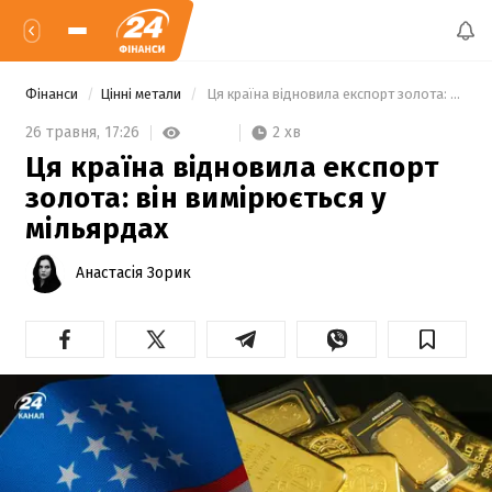
Фінанси
Цінні метали
 Ця країна відновила експорт золота: він вимірюється у мільярдах 
2 хв
26 травня,
17:26
Ця країна відновила експорт
золота: він вимірюється у
мільярдах
Анастасія Зорик