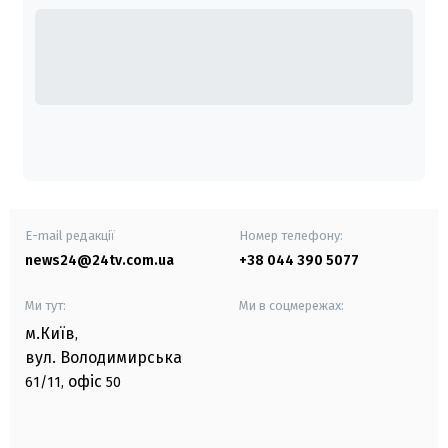
E-mail редакції
Номер телефону:
news24@24tv.com.ua
+38 044 390 5077
Ми тут:
Ми в соцмережах:
м.Київ
,
вул. Володимирська
офіс
61/11,
50