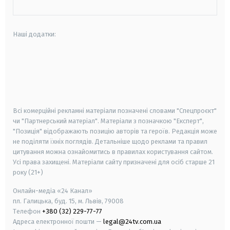
Наші додатки:
android
apple
smart tv
samsung smart tv
Всі комерційні рекламні матеріали позначені словами "Спецпроєкт"
чи "Партнерський матеріал". Матеріали з позначкою "Експерт",
"Позиція" відображають позицію авторів та героїв. Редакція може
не поділяти їхніх поглядів. Детальніше щодо реклами та правил
цитування можна ознайомитись в правилах користування сайтом.
Усі права захищені.
Матеріали сайту призначені для осіб старше
21
року (21+)
Онлайн-медіа «24 Канал»
пл. Галицька, буд. 15, м. Львів, 79008
Телефон
+380 (32) 229-77-77
Адреса електронної пошти —
legal@24tv.com.ua