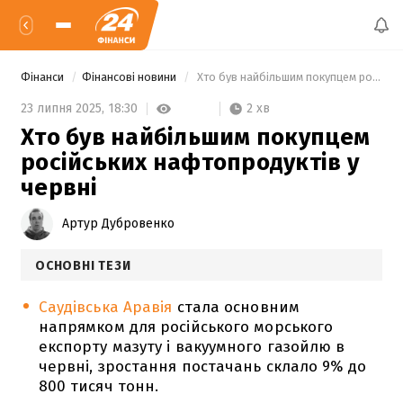
Фінанси
Фінансові новини
 Хто був найбільшим покупцем російських нафтопродуктів у червні 
2 хв
23 липня 2025,
18:30
Хто був найбільшим покупцем
російських нафтопродуктів у
червні
Артур Дубровенко
ОСНОВНІ ТЕЗИ
Саудівська Аравія
стала основним
напрямком для російського морського
експорту мазуту і вакуумного газойлю в
червні, зростання постачань склало 9% до
800 тисяч тонн.