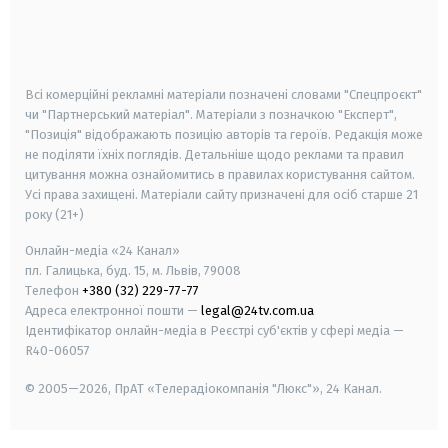
android
apple
smart tv
samsung smart tv
Всі комерційні рекламні матеріали позначені словами "Спецпроєкт"
чи "Партнерський матеріал". Матеріали з позначкою "Експерт",
"Позиція" відображають позицію авторів та героїв. Редакція може
не поділяти їхніх поглядів. Детальніше щодо реклами та правил
цитування можна ознайомитись в правилах користування сайтом.
Усі права захищені.
Матеріали сайту призначені для осіб старше
21
року (21+)
Онлайн-медіа «24 Канал»
пл. Галицька, буд. 15, м. Львів, 79008
Телефон
+380 (32) 229-77-77
Адреса електронної пошти —
legal@24tv.com.ua
Ідентифікатор онлайн-медіа в Реєстрі суб'єктів у сфері медіа —
R40-06057
© 2005—2026,
ПрАТ «Телерадіокомпанія "Люкс"», 24 Канал.