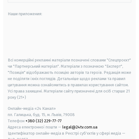
Наши приложения:
android
apple
smart tv
samsung smart tv
Всі комерційні рекламні матеріали позначені словами "Спецпроєкт"
чи "Партнерський матеріал". Матеріали з позначкою "Експерт",
"Позиція" відображають позицію авторів та героїв. Редакція може
не поділяти їхніх поглядів. Детальніше щодо реклами та правил
цитування можна ознайомитись в правилах користування сайтом.
Усі права захищені.
Матеріали сайту призначені для осіб старше
21
року (21+)
Онлайн-медіа «24 Канал»
пл. Галицька, буд. 15, м. Львів, 79008
Телефон
+380 (32) 229-77-77
Адреса електронної пошти —
legal@24tv.com.ua
Ідентифікатор онлайн-медіа в Реєстрі суб'єктів у сфері медіа —