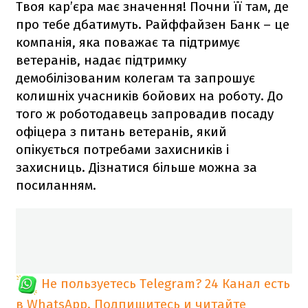
Твоя кар’єра має значення! Почни її там, де
про тебе дбатимуть. Райффайзен Банк – це
компанія, яка поважає та підтримує
ветеранів, надає підтримку
демобілізованим колегам та запрошує
колишніх учасників бойових на роботу. До
того ж роботодавець запровадив посаду
офіцера з питань ветеранів, який
опікується потребами захисників і
захисниць. Дізнатися більше можна за
посиланням.
Не пользуетесь Telegram?
24 Канал есть
в WhatsApp. Подпишитесь и читайте