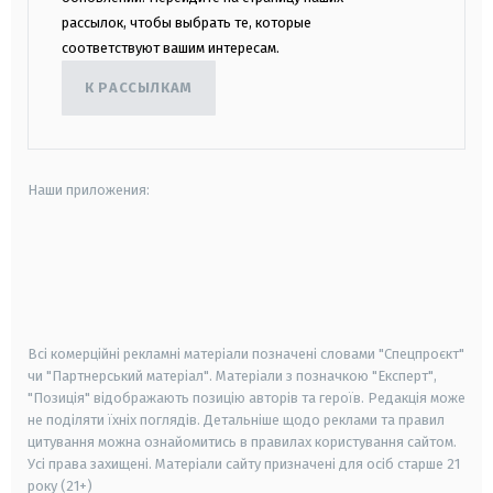
рассылок, чтобы выбрать те, которые
соответствуют вашим интересам.
К РАССЫЛКАМ
Наши приложения:
android
apple
smart tv
samsung smart tv
Всі комерційні рекламні матеріали позначені словами "Спецпроєкт"
чи "Партнерський матеріал". Матеріали з позначкою "Експерт",
"Позиція" відображають позицію авторів та героїв. Редакція може
не поділяти їхніх поглядів. Детальніше щодо реклами та правил
цитування можна ознайомитись в правилах користування сайтом.
Усі права захищені.
Матеріали сайту призначені для осіб старше
21
року (21+)