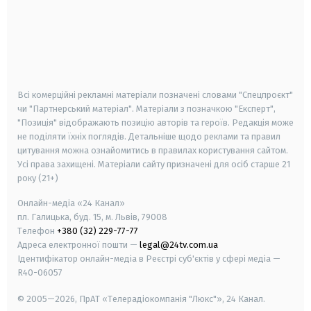
android
apple
smart tv
samsung smart tv
Всі комерційні рекламні матеріали позначені словами "Спецпроєкт"
чи "Партнерський матеріал". Матеріали з позначкою "Експерт",
"Позиція" відображають позицію авторів та героїв. Редакція може
не поділяти їхніх поглядів. Детальніше щодо реклами та правил
цитування можна ознайомитись в правилах користування сайтом.
Усі права захищені.
Матеріали сайту призначені для осіб старше
21
року (21+)
Онлайн-медіа «24 Канал»
пл. Галицька, буд. 15, м. Львів, 79008
Телефон
+380 (32) 229-77-77
Адреса електронної пошти —
legal@24tv.com.ua
Ідентифікатор онлайн-медіа в Реєстрі суб'єктів у сфері медіа —
R40-06057
© 2005—2026,
ПрАТ «Телерадіокомпанія "Люкс"», 24 Канал.